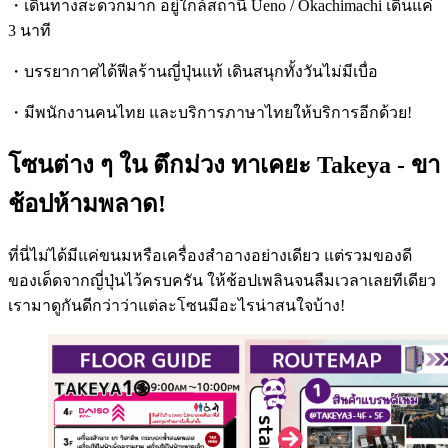
・เดินทางสะดวกมาก อยู่ใกล้สถานี Ueno / Okachimachi เดินแค่
3 นาที
・บรรยากาศได้ฟีลร้านญี่ปุ่นแท้ เดินสนุกทั้งวันไม่มีเบื่อ
・มีพนักงานคนไทย และบริการภาษาไทยให้บริการอีกด้วย!
โซนต่าง ๆ ใน ตึกม่วง ทาเคยะ Takeya - ขา
ช้อปห้ามพลาด!
ที่นี่ไม่ได้มีแค่ขนมหรือเครื่องสำอางอย่างเดียว แต่รวมของดี
ของเด็ดจากญี่ปุ่นไว้ครบครัน ให้ช้อปเพลินจนลืมเวลาเลยทีเดียว
เรามาดูกันดีกว่าว่าแต่ละโซนมีอะไรน่าสนใจบ้าง!