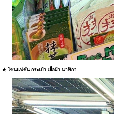
★ โซนแฟชั่น กระเป๋า เสื้อผ้า นาฬิกา