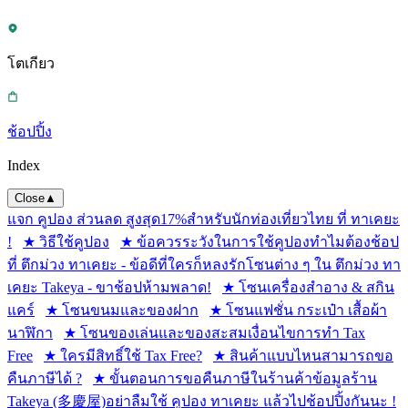
โตเกียว
ช้อปปิ้ง
Index
Close
▲
แจก คูปอง ส่วนลด สูงสุด17%สำหรับนักท่องเที่ยวไทย ที่ ทาเคยะ
!
★ วิธีใช้คูปอง
★ ข้อควรระวังในการใช้คูปอง
ทำไมต้องช้อป
ที่ ตึกม่วง ทาเคยะ - ข้อดีที่ใครก็หลงรัก
โซนต่าง ๆ ใน ตึกม่วง ทา
เคยะ Takeya - ขาช้อปห้ามพลาด!
★ โซนเครื่องสำอาง & สกิน
แคร์
★ โซนขนมและของฝาก
★ โซนแฟชั่น กระเป๋า เสื้อผ้า
นาฬิกา
★ โซนของเล่นและของสะสม
เงื่อนไขการทำ Tax
Free
★ ใครมีสิทธิ์ใช้ Tax Free?
★ สินค้าแบบไหนสามารถขอ
คืนภาษีได้ ?
★ ขั้นตอนการขอคืนภาษีในร้านค้า
ข้อมูลร้าน
Takeya (多慶屋)
อย่าลืมใช้ คูปอง ทาเคยะ แล้วไปช้อปปิ้งกันนะ !