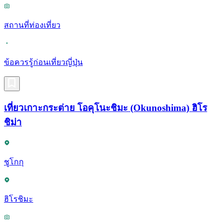
สถานที่ท่องเที่ยว
ข้อควรรู้ก่อนเที่ยวญี่ปุ่น
เที่ยวเกาะกระต่าย โอคุโนะชิมะ (Okunoshima) ฮิโร
ชิม่า
ชูโกกุ
ฮิโรชิมะ