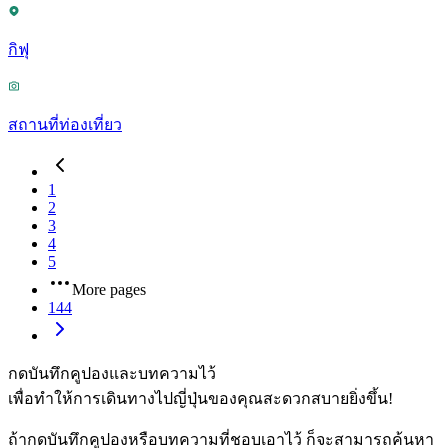
กิฟุ
สถานที่ท่องเที่ยว
1
2
3
4
5
More pages
144
กดบันทึกคูปองและบทความไว้
เพื่อทำให้การเดินทางไปญี่ปุ่นของคุณสะดวกสบายยิ่งขึ้น!
ถ้ากดบันทึกคูปองหรือบทความที่ชอบเอาไว้ ก็จะสามารถค้นหา