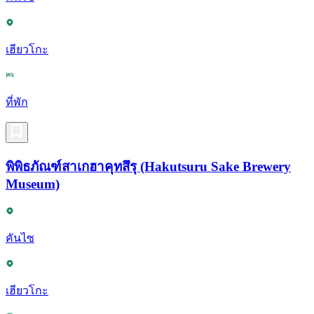
เฮียวโกะ
ที่พัก
พิพิธภัณฑ์สาเกฮาคุทสึรุ (Hakutsuru Sake Brewery
Museum)
คันไซ
เฮียวโกะ