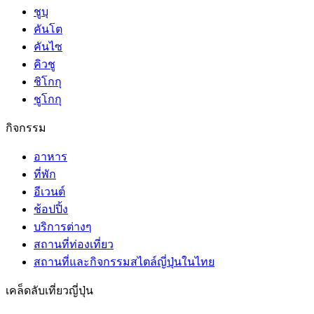
ชูบุ
คันโต
คันไซ
คิวชู
ชิโกกุ
ชูโกกุ
กิจกรรม
อาหาร
ที่พัก
อีเวนต์
ช้อปปิ้ง
บริการต่างๆ
สถานที่ท่องเที่ยว
สถานที่และกิจกรรมสไตล์ญี่ปุ่นในไทย
เคล็ดลับเที่ยวญี่ปุ่น