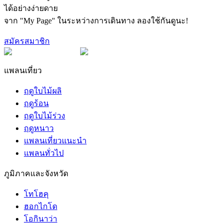
ได้อย่างง่ายดาย
จาก "My Page" ในระหว่างการเดินทาง ลองใช้กันดูนะ!
สมัครสมาชิก
แพลนเที่ยว
ฤดูใบไม้ผลิ
ฤดูร้อน
ฤดูใบไม้ร่วง
ฤดูหนาว
แพลนเที่ยวแนะนำ
แพลนทั่วไป
ภูมิภาคและจังหวัด
โทโฮคุ
ฮอกไกโด
โอกินาว่า