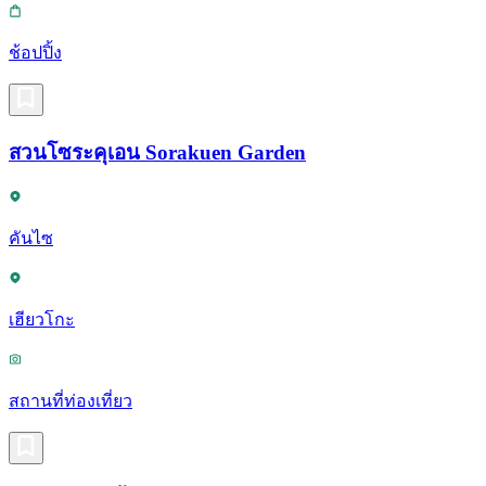
ช้อปปิ้ง
สวนโซระคุเอน Sorakuen Garden
คันไซ
เฮียวโกะ
สถานที่ท่องเที่ยว