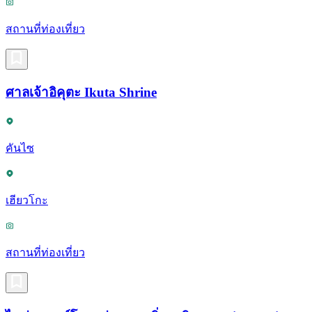
สถานที่ท่องเที่ยว
ศาลเจ้าอิคุตะ Ikuta Shrine
คันไซ
เฮียวโกะ
สถานที่ท่องเที่ยว