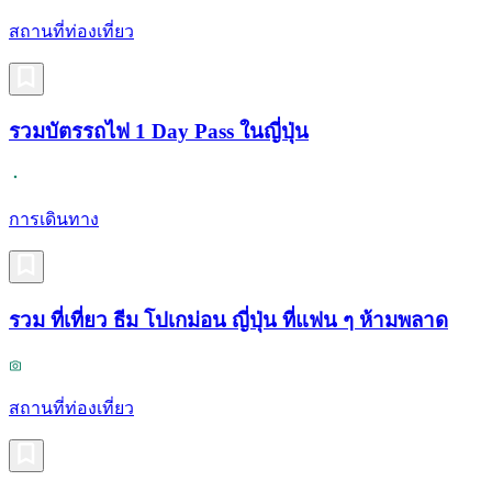
สถานที่ท่องเที่ยว
รวมบัตรรถไฟ 1 Day Pass ในญี่ปุ่น
การเดินทาง
รวม ที่เที่ยว ธีม โปเกม่อน ญี่ปุ่น ที่แฟน ๆ ห้ามพลาด
สถานที่ท่องเที่ยว