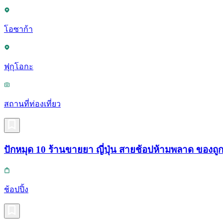
โอซาก้า
ฟุกุโอกะ
สถานที่ท่องเที่ยว
ปักหมุด 10 ร้านขายยา ญี่ปุ่น สายช้อปห้ามพลาด ของถูก
ช้อปปิ้ง