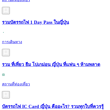
รวมบัตรรถไฟ 1 Day Pass ในญี่ปุ่น
การเดินทาง
รวม ที่เที่ยว ธีม โปเกม่อน ญี่ปุ่น ที่แฟน ๆ ห้ามพลาด
สถานที่ท่องเที่ยว
บัตรรถไฟ IC Card ญี่ปุ่น คืออะไร? รวมทุกใบที่ควรรู้