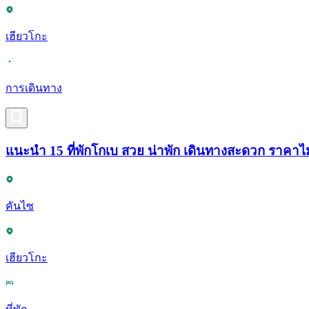
เฮียวโกะ
การเดินทาง
แนะนำ 15 ที่พักโกเบ สวย น่าพัก เดินทางสะดวก ราคาไ
คันไซ
เฮียวโกะ