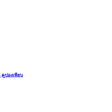
 คูปองเพียบ