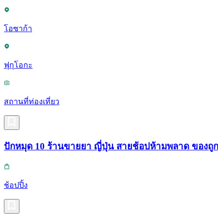
โอซาก้า
ฟุกุโอกะ
สถานที่ท่องเที่ยว
ปักหมุด 10 ร้านขายยา ญี่ปุ่น สายช้อปห้ามพลาด ของถูก
ช้อปปิ้ง