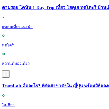
ตามรอย โคนัน 1 Day Trip เที่ยว โฮคุเอ ทตโตะริ บ้า
แพลนเที่ยวแนะนำ
ทตโตริ
สถานที่ท่องเที่ยว
TeamLab คืออะไร? พิกัดสาขาดังใน ญี่ปุ่น พร้อมวิธีจอง
โตเกียว