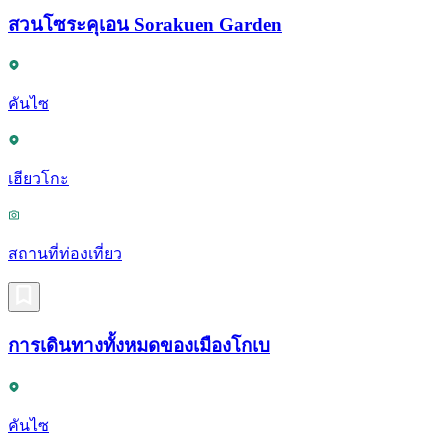
สวนโซระคุเอน Sorakuen Garden
คันไซ
เฮียวโกะ
สถานที่ท่องเที่ยว
การเดินทางทั้งหมดของเมืองโกเบ
คันไซ