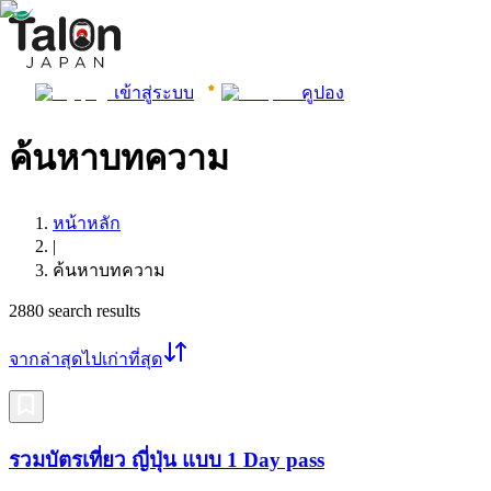
เข้าสู่ระบบ
คูปอง
ค้นหาบทความ
หน้าหลัก
|
ค้นหาบทความ
2880
search results
จากล่าสุดไปเก่าที่สุด
รวมบัตรเที่ยว ญี่ปุ่น แบบ 1 Day pass