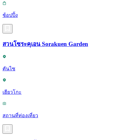
ช้อปปิ้ง
สวนโซระคุเอน Sorakuen Garden
คันไซ
เฮียวโกะ
สถานที่ท่องเที่ยว