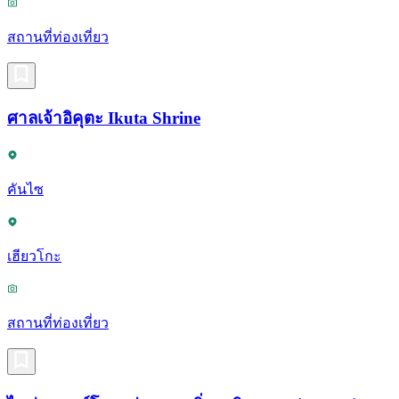
สถานที่ท่องเที่ยว
ศาลเจ้าอิคุตะ Ikuta Shrine
คันไซ
เฮียวโกะ
สถานที่ท่องเที่ยว