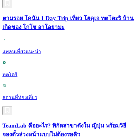
ตามรอย โคนัน 1 Day Trip เที่ยว โฮคุเอ ทตโตะริ บ้าน
เกิดของ โกโช อาโอยามะ
แพลนเที่ยวแนะนำ
ทตโตริ
สถานที่ท่องเที่ยว
TeamLab คืออะไร? พิกัดสาขาดังใน ญี่ปุ่น พร้อมวิธี
จองตั๋วล่วงหน้าแบบไม่ต้องรอคิว