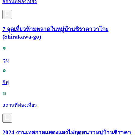
สถานที่ท่องเที่ยว
7 จุดเที่ยวห้ามพลาดในหมู่บ้านชิราคาวาโกะ
(Shirakawa-go)
ชูบุ
กิฟุ
สถานที่ท่องเที่ยว
2024 งานเทศกาลแสดงแสงไฟฤดูหนาวหมู่บ้านชิราคา