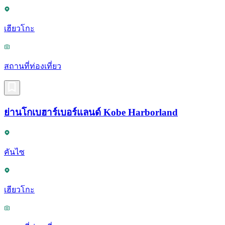
เฮียวโกะ
สถานที่ท่องเที่ยว
ย่านโกเบฮาร์เบอร์แลนด์ Kobe Harborland
คันไซ
เฮียวโกะ