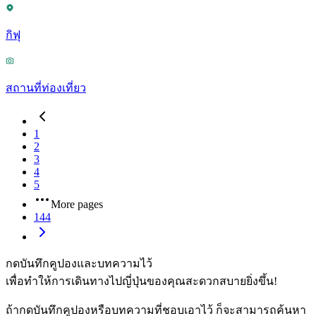
กิฟุ
สถานที่ท่องเที่ยว
1
2
3
4
5
More pages
144
กดบันทึกคูปองและบทความไว้
เพื่อทำให้การเดินทางไปญี่ปุ่นของคุณสะดวกสบายยิ่งขึ้น!
ถ้ากดบันทึกคูปองหรือบทความที่ชอบเอาไว้ ก็จะสามารถค้นหา