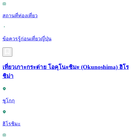
สถานที่ท่องเที่ยว
ข้อควรรู้ก่อนเที่ยวญี่ปุ่น
เที่ยวเกาะกระต่าย โอคุโนะชิมะ (Okunoshima) ฮิโร
ชิม่า
ชูโกกุ
ฮิโรชิมะ