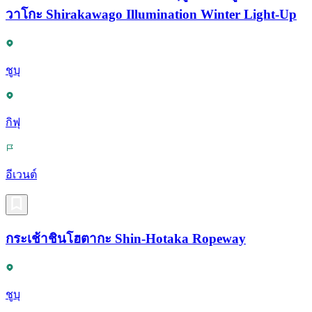
วาโกะ Shirakawago Illumination Winter Light-Up
ชูบุ
กิฟุ
อีเวนต์
กระเช้าชินโฮตากะ Shin-Hotaka Ropeway
ชูบุ