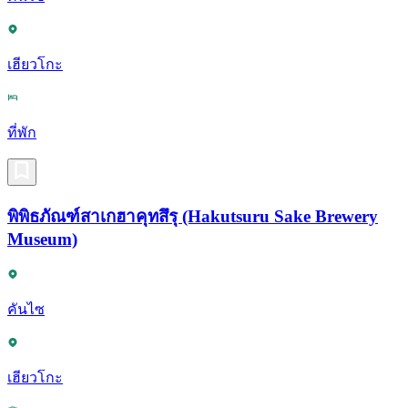
เฮียวโกะ
ที่พัก
พิพิธภัณฑ์สาเกฮาคุทสึรุ (Hakutsuru Sake Brewery
Museum)
คันไซ
เฮียวโกะ