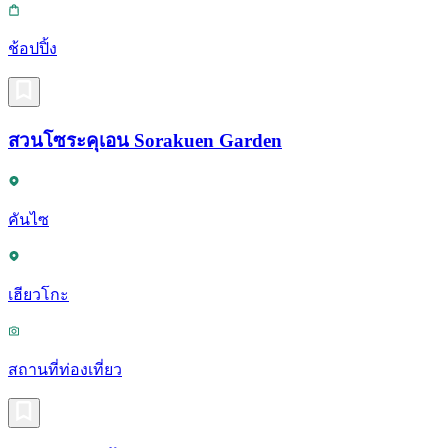
ช้อปปิ้ง
สวนโซระคุเอน Sorakuen Garden
คันไซ
เฮียวโกะ
สถานที่ท่องเที่ยว