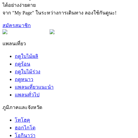
ได้อย่างง่ายดาย
จาก "My Page" ในระหว่างการเดินทาง ลองใช้กันดูนะ!
สมัครสมาชิก
แพลนเที่ยว
ฤดูใบไม้ผลิ
ฤดูร้อน
ฤดูใบไม้ร่วง
ฤดูหนาว
แพลนเที่ยวแนะนำ
แพลนทั่วไป
ภูมิภาคและจังหวัด
โทโฮคุ
ฮอกไกโด
โอกินาว่า