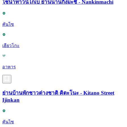
ไชน่าทาวน์โกเบ ย่านนานกิ่งมะชิ - Nankinmachi
คันไซ
เฮียวโกะ
อาหาร
ย่านบ้านพักชาวต่างชาติ คิตะโนะ - Kitano Street
Ijinkan
คันไซ