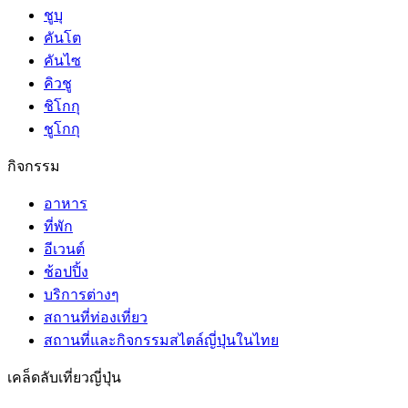
ชูบุ
คันโต
คันไซ
คิวชู
ชิโกกุ
ชูโกกุ
กิจกรรม
อาหาร
ที่พัก
อีเวนต์
ช้อปปิ้ง
บริการต่างๆ
สถานที่ท่องเที่ยว
สถานที่และกิจกรรมสไตล์ญี่ปุ่นในไทย
เคล็ดลับเที่ยวญี่ปุ่น