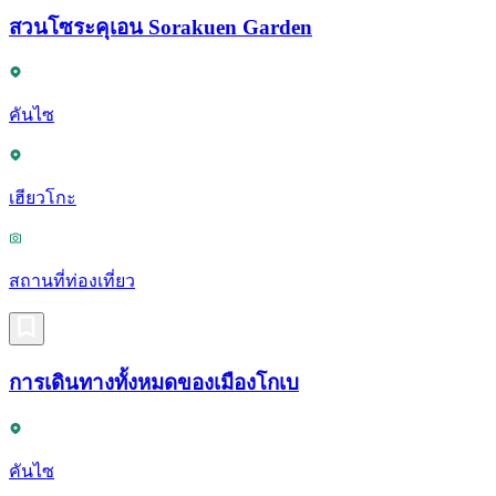
สวนโซระคุเอน Sorakuen Garden
คันไซ
เฮียวโกะ
สถานที่ท่องเที่ยว
การเดินทางทั้งหมดของเมืองโกเบ
คันไซ