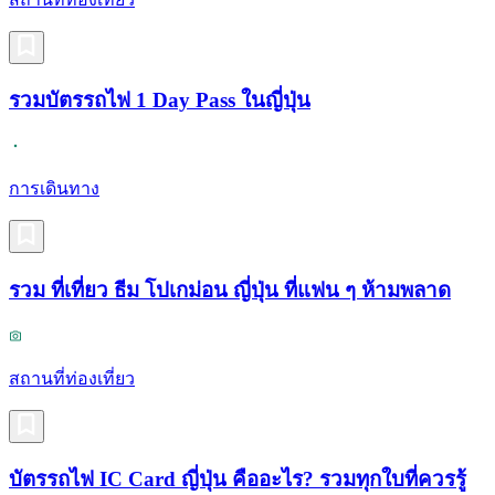
รวมบัตรรถไฟ 1 Day Pass ในญี่ปุ่น
การเดินทาง
รวม ที่เที่ยว ธีม โปเกม่อน ญี่ปุ่น ที่แฟน ๆ ห้ามพลาด
สถานที่ท่องเที่ยว
บัตรรถไฟ IC Card ญี่ปุ่น คืออะไร? รวมทุกใบที่ควรรู้