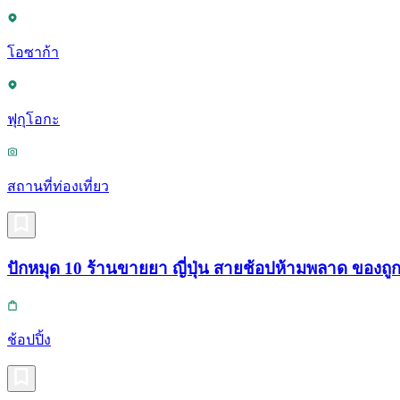
โอซาก้า
ฟุกุโอกะ
สถานที่ท่องเที่ยว
ปักหมุด 10 ร้านขายยา ญี่ปุ่น สายช้อปห้ามพลาด ของถูก
ช้อปปิ้ง