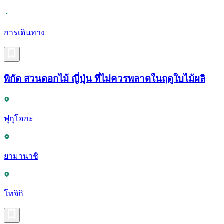
การเดินทาง
พิกัด สวนดอกไม้ ญี่ปุ่น ที่ไม่ควรพลาดในฤดูใบไม้ผลิ
ฟุกุโอกะ
ยามานาชิ
โทจิกิ