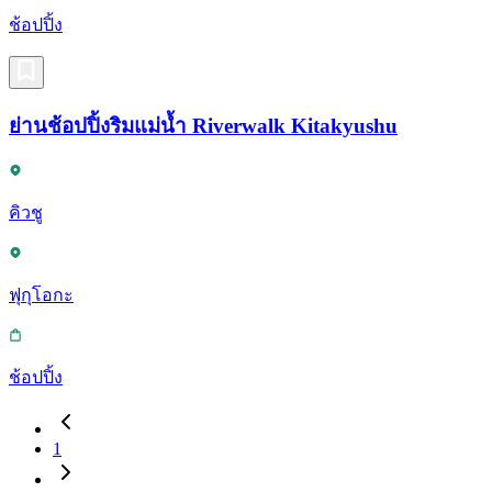
ช้อปปิ้ง
ย่านช้อปปิ้งริมแม่น้ำ Riverwalk Kitakyushu
คิวชู
ฟุกุโอกะ
ช้อปปิ้ง
1