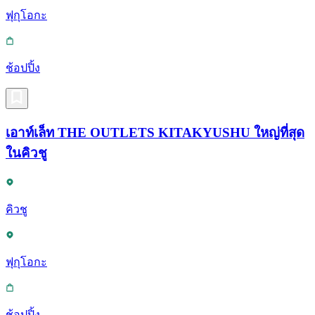
ฟุกุโอกะ
ช้อปปิ้ง
เอาท์เล็ท THE OUTLETS KITAKYUSHU ใหญ่ที่สุด
ในคิวชู
คิวชู
ฟุกุโอกะ
ช้อปปิ้ง