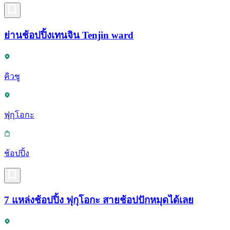
ย่านช้อปปิ้งเทนจิน Tenjin ward
คิวชู
ฟุกุโอกะ
ช้อปปิ้ง
7 แหล่งช้อปปิ้ง ฟุกุโอกะ สายช้อปปักหมุดได้เลย