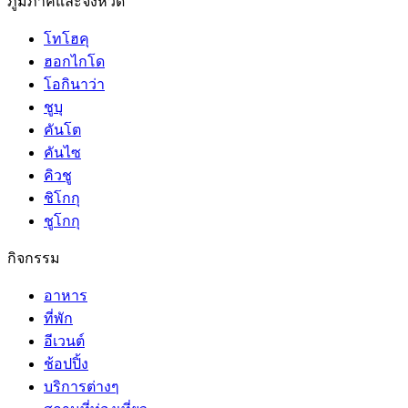
ภูมิภาคและจังหวัด
โทโฮคุ
ฮอกไกโด
โอกินาว่า
ชูบุ
คันโต
คันไซ
คิวชู
ชิโกกุ
ชูโกกุ
กิจกรรม
อาหาร
ที่พัก
อีเวนต์
ช้อปปิ้ง
บริการต่างๆ