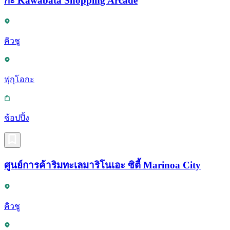
กะ Kawabata Shopping Arcade
คิวชู
ฟุกุโอกะ
ช้อปปิ้ง
ศูนย์การค้าริมทะเลมาริโนเอะ ซิตี้ Marinoa City
คิวชู