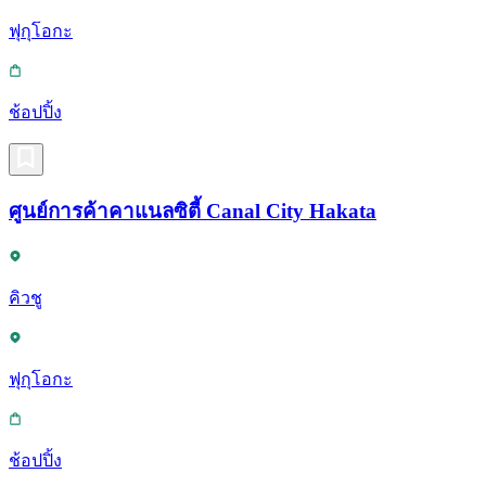
ฟุกุโอกะ
ช้อปปิ้ง
ศูนย์การค้าคาแนลซิตี้ Canal City Hakata
คิวชู
ฟุกุโอกะ
ช้อปปิ้ง