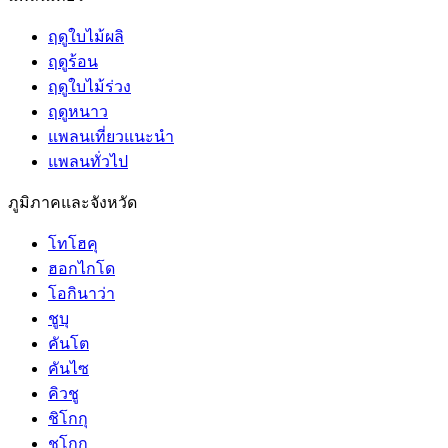
ฤดูใบไม้ผลิ
ฤดูร้อน
ฤดูใบไม้ร่วง
ฤดูหนาว
แพลนเที่ยวแนะนำ
แพลนทั่วไป
ภูมิภาคและจังหวัด
โทโฮคุ
ฮอกไกโด
โอกินาว่า
ชูบุ
คันโต
คันไซ
คิวชู
ชิโกกุ
ชูโกกุ