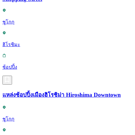
ชูโกกุ
ฮิโรชิมะ
ช้อปปิ้ง
แหล่งช้อปปิ้งเมืองฮิโรชิม่า Hiroshima Downtown
ชูโกกุ