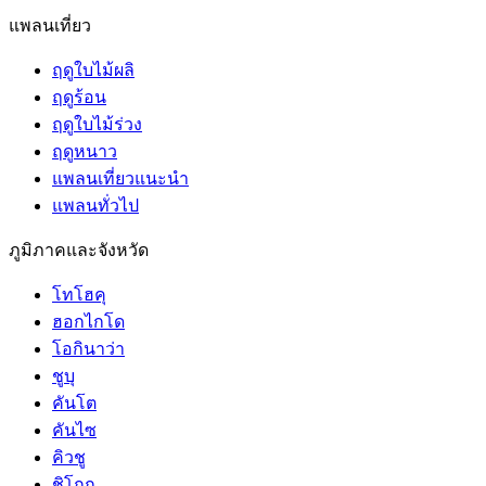
แพลนเที่ยว
ฤดูใบไม้ผลิ
ฤดูร้อน
ฤดูใบไม้ร่วง
ฤดูหนาว
แพลนเที่ยวแนะนำ
แพลนทั่วไป
ภูมิภาคและจังหวัด
โทโฮคุ
ฮอกไกโด
โอกินาว่า
ชูบุ
คันโต
คันไซ
คิวชู
ชิโกกุ