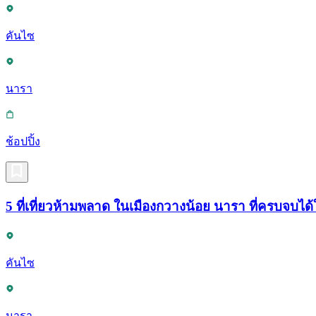
คันไซ
นารา
ช้อปปิ้ง
5 ที่เที่ยวห้ามพลาด ในเมืองกวางน้อย นารา ที่ครบจบได้
คันไซ
นารา