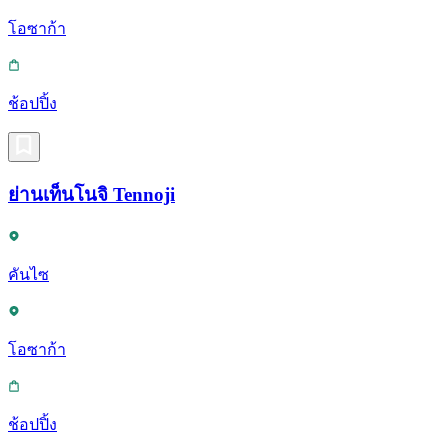
โอซาก้า
ช้อปปิ้ง
ย่านเท็นโนจิ Tennoji
คันไซ
โอซาก้า
ช้อปปิ้ง