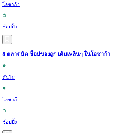
โอซาก้า
ช้อปปิ้ง
8 ตลาดนัด ช็อปของถูก เดินเพลินๆ ในโอซาก้า
คันไซ
โอซาก้า
ช้อปปิ้ง