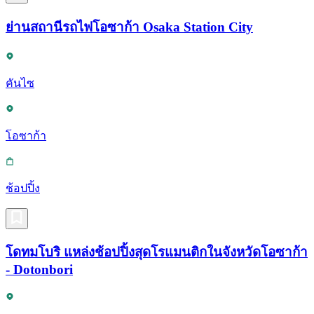
ย่านสถานีรถไฟโอซาก้า Osaka Station City
คันไซ
โอซาก้า
ช้อปปิ้ง
โดทมโบริ แหล่งช้อปปิ้งสุดโรแมนติกในจังหวัดโอซาก้า
- Dotonbori