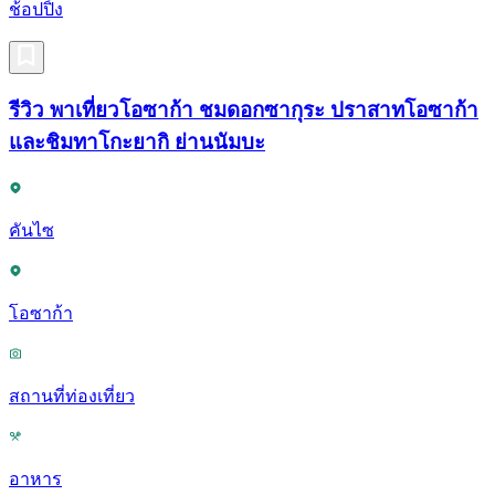
ช้อปปิ้ง
รีวิว พาเที่ยวโอซาก้า ชมดอกซากุระ ปราสาทโอซาก้า
และชิมทาโกะยากิ ย่านนัมบะ
คันไซ
โอซาก้า
สถานที่ท่องเที่ยว
อาหาร