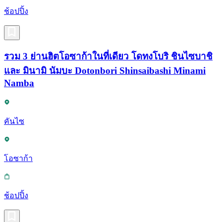
ช้อปปิ้ง
รวม 3 ย่านฮิตโอซาก้าในที่เดียว โดทงโบริ ชินไซบาชิ
และ มินามิ นัมบะ Dotonbori Shinsaibashi Minami
Namba
คันไซ
โอซาก้า
ช้อปปิ้ง