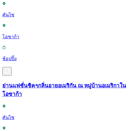
คันไซ
โอซาก้า
ช้อปปิ้ง
ย่านแฟชั่นชิคๆกลิ่นอายอเมริกัน ณ หมู่บ้านอเมริกาใน
โอซาก้า
คันไซ