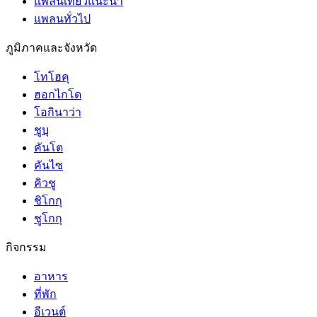
แพลนเที่ยวแนะนำ
แพลนทั่วไป
ภูมิภาคและจังหวัด
โทโฮคุ
ฮอกไกโด
โอกินาว่า
ชูบุ
คันโต
คันไซ
คิวชู
ชิโกกุ
ชูโกกุ
กิจกรรม
อาหาร
ที่พัก
อีเวนต์