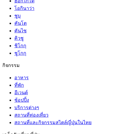
ฮอกไกโด
โอกินาว่า
ชูบุ
คันโต
คันไซ
คิวชู
ชิโกกุ
ชูโกกุ
กิจกรรม
อาหาร
ที่พัก
อีเวนต์
ช้อปปิ้ง
บริการต่างๆ
สถานที่ท่องเที่ยว
สถานที่และกิจกรรมสไตล์ญี่ปุ่นในไทย