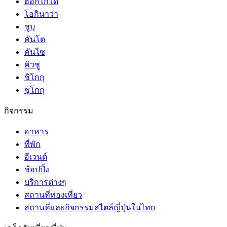
ฮอกไกโด
โอกินาว่า
ชูบุ
คันโต
คันไซ
คิวชู
ชิโกกุ
ชูโกกุ
กิจกรรม
อาหาร
ที่พัก
อีเวนต์
ช้อปปิ้ง
บริการต่างๆ
สถานที่ท่องเที่ยว
สถานที่และกิจกรรมสไตล์ญี่ปุ่นในไทย