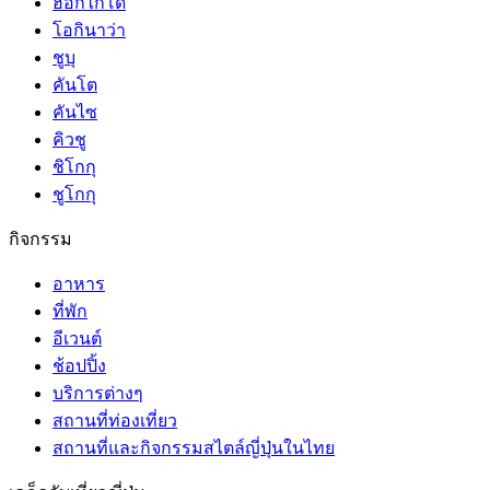
ฮอกไกโด
โอกินาว่า
ชูบุ
คันโต
คันไซ
คิวชู
ชิโกกุ
ชูโกกุ
กิจกรรม
อาหาร
ที่พัก
อีเวนต์
ช้อปปิ้ง
บริการต่างๆ
สถานที่ท่องเที่ยว
สถานที่และกิจกรรมสไตล์ญี่ปุ่นในไทย