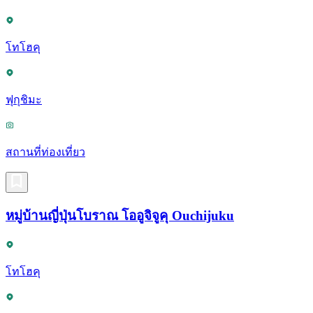
โทโฮคุ
ฟุกุชิมะ
สถานที่ท่องเที่ยว
หมู่บ้านญี่ปุ่นโบราณ โออูจิจูคุ Ouchijuku
โทโฮคุ