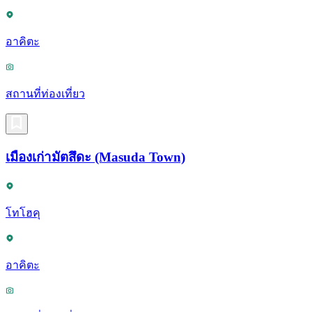
อาคิตะ
สถานที่ท่องเที่ยว
เมืองเก่ามัตสึดะ (Masuda Town)
โทโฮคุ
อาคิตะ