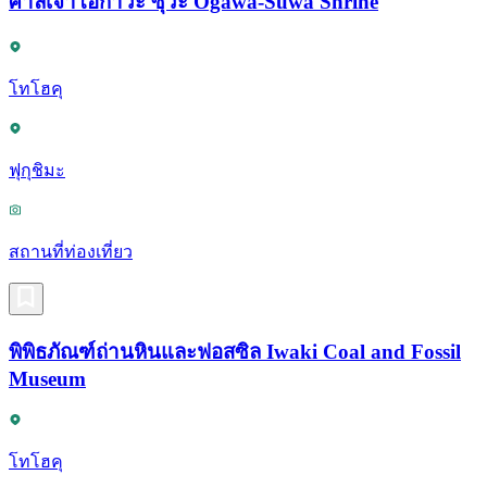
ศาลเจ้าโอกาวะ ซุวะ Ogawa-Suwa Shrine
โทโฮคุ
ฟุกุชิมะ
สถานที่ท่องเที่ยว
พิพิธภัณฑ์ถ่านหินและฟอสซิล Iwaki Coal and Fossil
Museum
โทโฮคุ