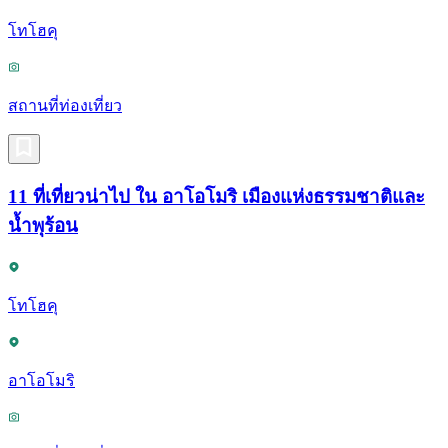
โทโฮคุ
สถานที่ท่องเที่ยว
11 ที่เที่ยวน่าไป ใน อาโอโมริ เมืองแห่งธรรมชาติและ
น้ำพุร้อน
โทโฮคุ
อาโอโมริ