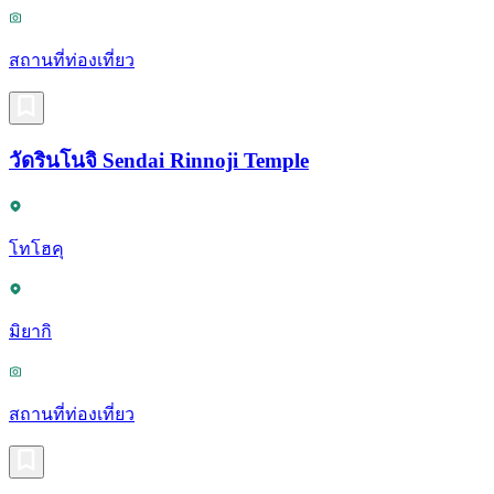
สถานที่ท่องเที่ยว
วัดรินโนจิ Sendai Rinnoji Temple
โทโฮคุ
มิยากิ
สถานที่ท่องเที่ยว