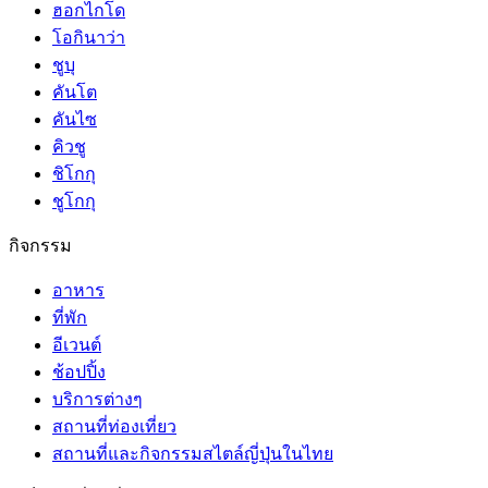
ฮอกไกโด
โอกินาว่า
ชูบุ
คันโต
คันไซ
คิวชู
ชิโกกุ
ชูโกกุ
กิจกรรม
อาหาร
ที่พัก
อีเวนต์
ช้อปปิ้ง
บริการต่างๆ
สถานที่ท่องเที่ยว
สถานที่และกิจกรรมสไตล์ญี่ปุ่นในไทย