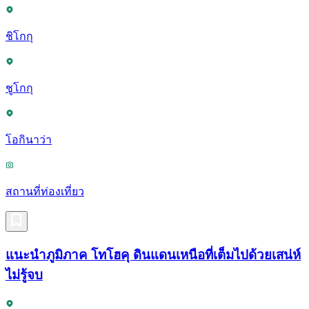
ชิโกกุ
ชูโกกุ
โอกินาว่า
สถานที่ท่องเที่ยว
แนะนำภูมิภาค โทโฮคุ ดินแดนเหนือที่เต็มไปด้วยเสน่ห์
ไม่รู้จบ