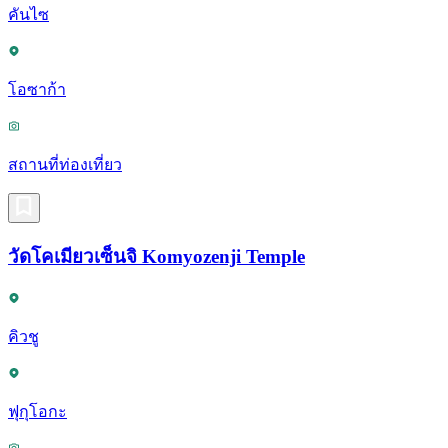
คันไซ
โอซาก้า
สถานที่ท่องเที่ยว
วัดโคเมียวเซ็นจิ Komyozenji Temple
คิวชู
ฟุกุโอกะ