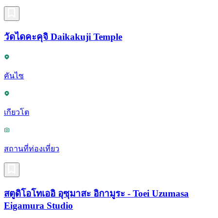
วัดไดคะคุจิ Daikakuji Temple
คันไซ
เกียวโต
สถานที่ท่องเที่ยว
สตูดิโอโทเออิ อุซุมาสะ อิกามูระ - Toei Uzumasa
Eigamura Studio