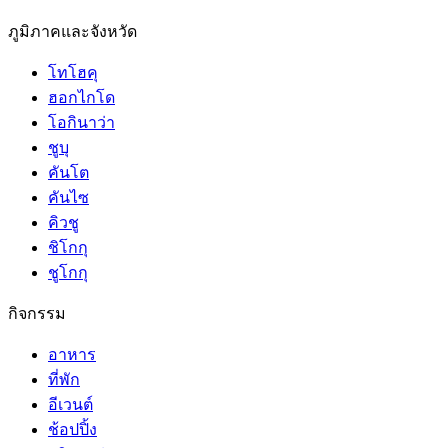
ภูมิภาคและจังหวัด
โทโฮคุ
ฮอกไกโด
โอกินาว่า
ชูบุ
คันโต
คันไซ
คิวชู
ชิโกกุ
ชูโกกุ
กิจกรรม
อาหาร
ที่พัก
อีเวนต์
ช้อปปิ้ง