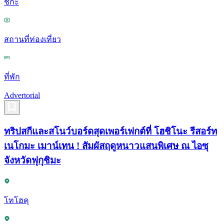
ชิกะ
สถานที่ท่องเที่ยว
ที่พัก
Advertorial
ทริปสกีและสโนว์บอร์ดสุดเพอร์เฟกต์ที่ โฮชิโนะ รีสอร์ท
เนโกมะ เมาน์เทน ! สัมผัสฤดูหนาวแสนพิเศษ ณ ไอซุ
จังหวัดฟุกุชิมะ
โทโฮคุ