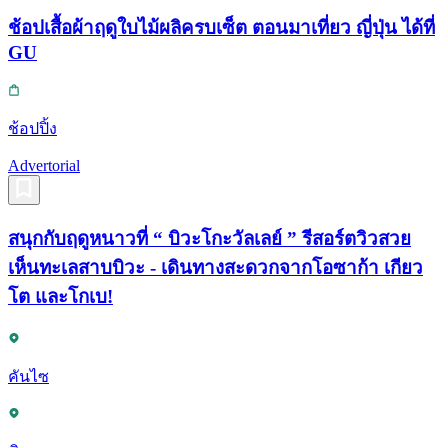
ช้อปเสื้อผ้าฤดูใบไม้ผลิครบเซ็ต ตอนมาเที่ยว ญี่ปุ่น ได้ที่
GU
ช้อปปิ้ง
Advertorial
สนุกกับฤดูหนาวที่ “ บิวะโกะวัลเลย์ ” รีสอร์ตวิวสวย
เห็นทะเลสาบบิวะ - เดินทางสะดวกจากโอซาก้า เกียว
โต และโกเบ!
คันไซ