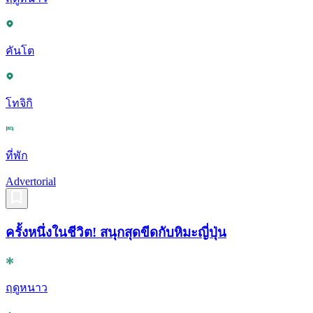
คันโต
โทจิกิ
ที่พัก
Advertorial
ครั้งหนึ่งในชีวิต! สนุกสุดขีดกับหิมะญี่ปุ่น
ฤดูหนาว