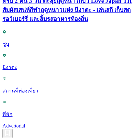
ทริป 2 คืน 3 วัน ตะลุยฤดูหนาวกับ I Love Japan TH
สัมผัสเสน่ห์กีฬาฤดูหนาวแห่ง นีงาตะ - เล่นสกี เก็บสต
รอว์เบอร์รี่ และลิ้มรสอาหารท้องถิ่น
ชูบุ
นีงาตะ
สถานที่ท่องเที่ยว
ที่พัก
Advertorial