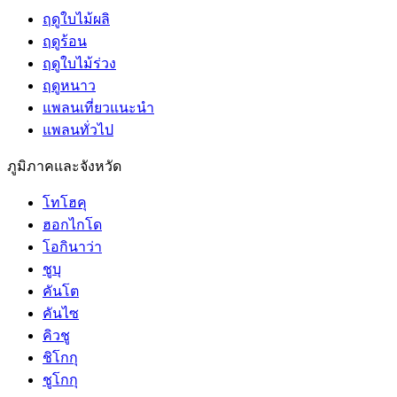
ฤดูใบไม้ผลิ
ฤดูร้อน
ฤดูใบไม้ร่วง
ฤดูหนาว
แพลนเที่ยวแนะนำ
แพลนทั่วไป
ภูมิภาคและจังหวัด
โทโฮคุ
ฮอกไกโด
โอกินาว่า
ชูบุ
คันโต
คันไซ
คิวชู
ชิโกกุ
ชูโกกุ