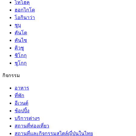
โทโฮคุ
ฮอกไกโด
โอกินาว่า
ชูบุ
คันโต
คันไซ
คิวชู
ชิโกกุ
ชูโกกุ
กิจกรรม
อาหาร
ที่พัก
อีเวนต์
ช้อปปิ้ง
บริการต่างๆ
สถานที่ท่องเที่ยว
สถานที่และกิจกรรมสไตล์ญี่ปุ่นในไทย