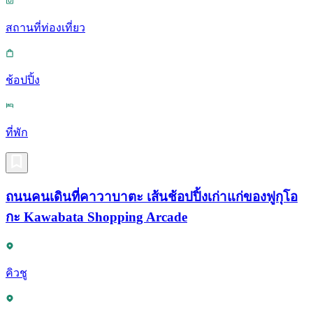
สถานที่ท่องเที่ยว
ช้อปปิ้ง
ที่พัก
ถนนคนเดินที่คาวาบาตะ เส้นช้อปปิ้งเก่าแก่ของฟูกุโอ
กะ Kawabata Shopping Arcade
คิวชู