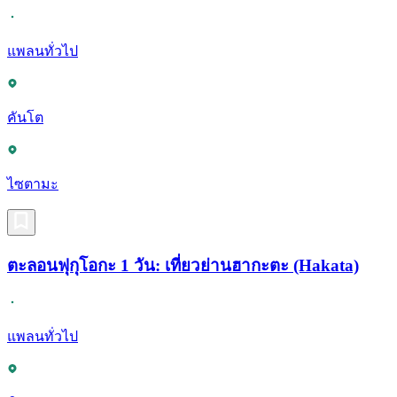
แพลนทั่วไป
คันโต
ไซตามะ
ตะลอนฟุกุโอกะ 1 วัน: เที่ยวย่านฮากะตะ (Hakata)
แพลนทั่วไป