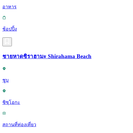
อาหาร
ช้อปปิ้ง
ชายหาดชิราฮามะ Shirahama Beach
ชูบุ
ชิซุโอกะ
สถานที่ท่องเที่ยว