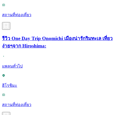
สถานที่ท่องเที่ยว
รีวิว One Day Trip Onomichi เมืองน่ารักริมทะเล เที่ยว
ง่ายๆจาก Hiroshima:
แพลนทั่วไป
ฮิโรชิมะ
สถานที่ท่องเที่ยว