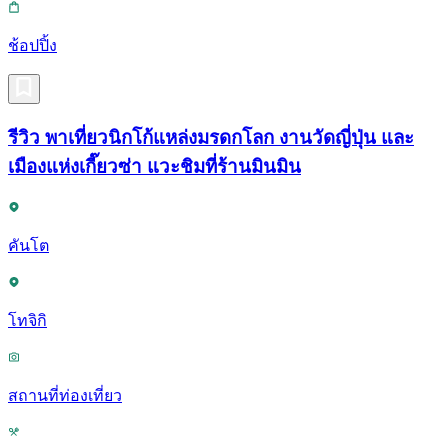
ช้อปปิ้ง
รีวิว พาเที่ยวนิกโก้แหล่งมรดกโลก งานวัดญี่ปุ่น และ
เมืองแห่งเกี๊ยวซ่า แวะชิมที่ร้านมินมิน
คันโต
โทจิกิ
สถานที่ท่องเที่ยว