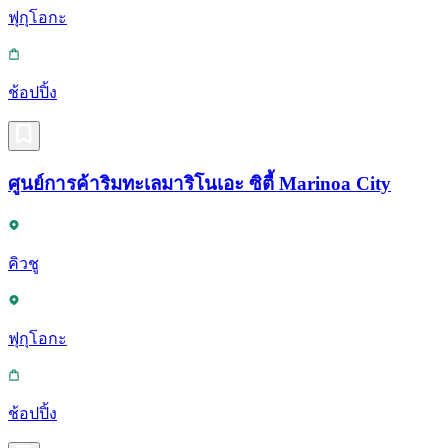
ฟุกุโอกะ
ช้อปปิ้ง
ศูนย์การค้าริมทะเลมาริโนเอะ ซิตี้ Marinoa City
คิวชู
ฟุกุโอกะ
ช้อปปิ้ง