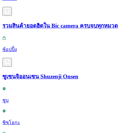
รวมสินค้ายอดฮิตใน Bic camera ครบจบทุกหมวด
ช้อปปิ้ง
ซูเซนจิออนเซน Shuzenji Onsen
ชูบุ
ชิซุโอกะ