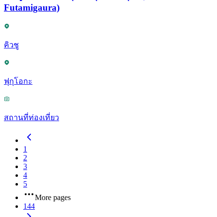
Futamigaura)
คิวชู
ฟุกุโอกะ
สถานที่ท่องเที่ยว
1
2
3
4
5
More pages
144