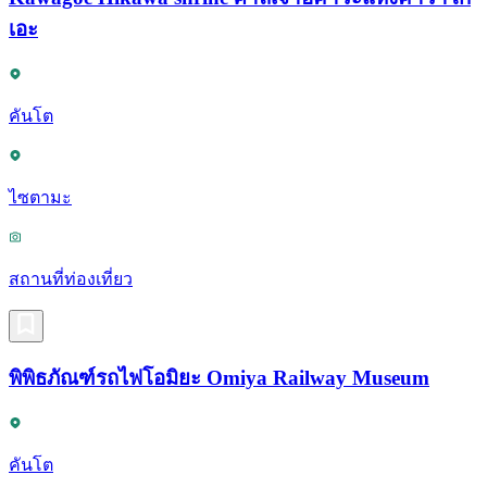
เอะ
คันโต
ไซตามะ
สถานที่ท่องเที่ยว
พิพิธภัณฑ์รถไฟโอมิยะ Omiya Railway Museum
คันโต