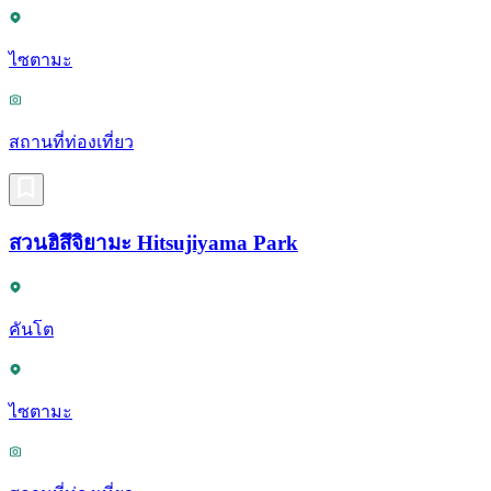
ไซตามะ
สถานที่ท่องเที่ยว
สวนฮิสึจิยามะ Hitsujiyama Park
คันโต
ไซตามะ