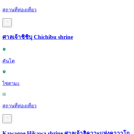
สถานที่ท่องเที่ยว
ศาลเจ้าชิชิบุ Chichibu shrine
คันโต
ไซตามะ
สถานที่ท่องเที่ยว
Kawagoe Hikawa shrine ศาลเจ้าฮิคาวะแห่งคาวาโก