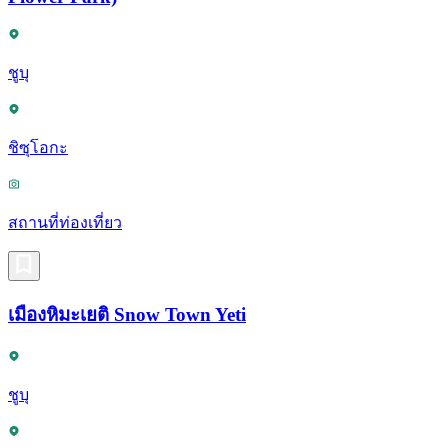
ชูบุ
ชิซุโอกะ
สถานที่ท่องเที่ยว
เมืองหิมะเยติ Snow Town Yeti
ชูบุ