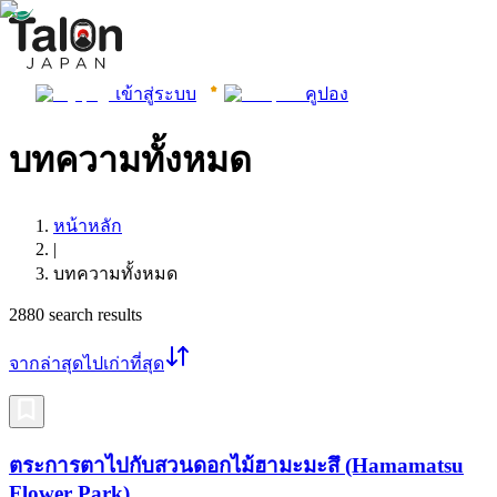
เข้าสู่ระบบ
คูปอง
บทความทั้งหมด
หน้าหลัก
|
บทความทั้งหมด
2880
search results
จากล่าสุดไปเก่าที่สุด
ตระการตาไปกับสวนดอกไม้ฮามะมะสึ (Hamamatsu
Flower Park)