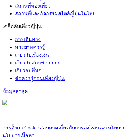
สถานที่ท่องเที่ยว
สถานที่และกิจกรรมสไตล์ญี่ปุ่นในไทย
เคล็ดลับเที่ยวญี่ปุ่น
การเดินทาง
มารยาทควรรู้
เกี่ยวกับเรื่องเงิน
เกี่ยวกับสภาพอากาศ
เกี่ยวกับที่พัก
ข้อควรรู้ก่อนเที่ยวญี่ปุ่น
ข้อมูลล่าสุด
การตั้งค่า Cookie
|
สอบถามเกี่ยวกับการลงโฆษณา
|
นโยบาย
|
นโยบายเนื้อหา