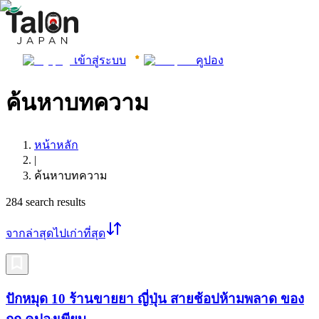
เข้าสู่ระบบ
คูปอง
ค้นหาบทความ
หน้าหลัก
|
ค้นหาบทความ
284
search results
จากล่าสุดไปเก่าที่สุด
ปักหมุด 10 ร้านขายยา ญี่ปุ่น สายช้อปห้ามพลาด ของ