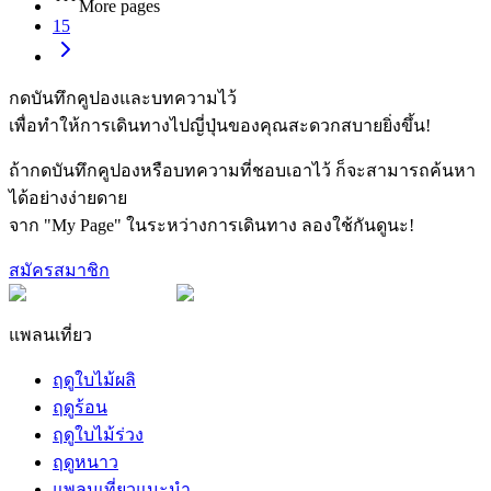
More pages
15
กดบันทึกคูปองและบทความไว้
เพื่อทำให้การเดินทางไปญี่ปุ่นของคุณสะดวกสบายยิ่งขึ้น!
ถ้ากดบันทึกคูปองหรือบทความที่ชอบเอาไว้ ก็จะสามารถค้นหา
ได้อย่างง่ายดาย
จาก "My Page" ในระหว่างการเดินทาง ลองใช้กันดูนะ!
สมัครสมาชิก
แพลนเที่ยว
ฤดูใบไม้ผลิ
ฤดูร้อน
ฤดูใบไม้ร่วง
ฤดูหนาว
แพลนเที่ยวแนะนำ