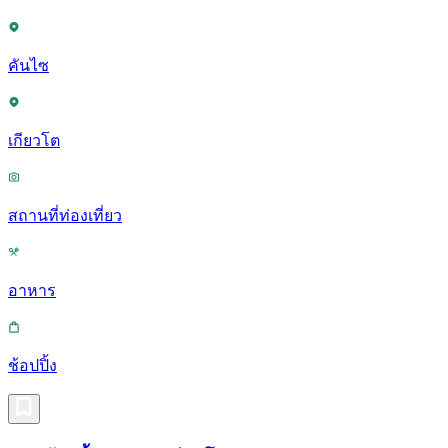
คันไซ
เกียวโต
สถานที่ท่องเที่ยว
อาหาร
ช้อปปิ้ง