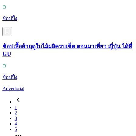
ช้อปปิ้ง
ช้อปเสื้อผ้าฤดูใบไม้ผลิครบเซ็ต ตอนมาเที่ยว ญี่ปุ่น ได้ที่
GU
ช้อปปิ้ง
Advertorial
1
2
3
4
5