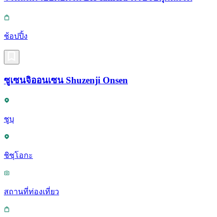
ช้อปปิ้ง
ซูเซนจิออนเซน Shuzenji Onsen
ชูบุ
ชิซุโอกะ
สถานที่ท่องเที่ยว