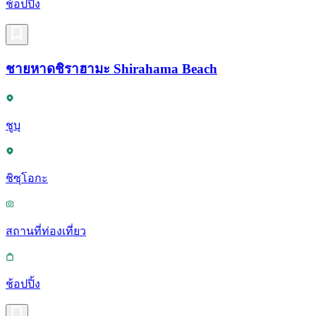
ช้อปปิ้ง
ชายหาดชิราฮามะ Shirahama Beach
ชูบุ
ชิซุโอกะ
สถานที่ท่องเที่ยว
ช้อปปิ้ง