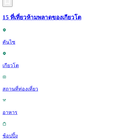
15 ที่เที่ยวห้ามพลาดของเกียวโต
คันไซ
เกียวโต
สถานที่ท่องเที่ยว
อาหาร
ช้อปปิ้ง