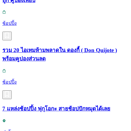
ถูก คูปองเพียบ
ช้อปปิ้ง
รวม 20 ไอเทมห้ามพลาดใน ดองกี้ ( Don Quijote )
พร้อมคูปองส่วนลด
ช้อปปิ้ง
7 แหล่งช้อปปิ้ง ฟุกุโอกะ สายช้อปปักหมุดได้เลย