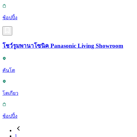
ช้อปปิ้ง
โชว์รูมพานาโซนิค Panasonic Living Showroom
คันโต
โตเกียว
ช้อปปิ้ง
1