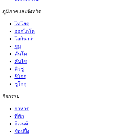
ภูมิภาคและจังหวัด
โทโฮคุ
ฮอกไกโด
โอกินาว่า
ชูบุ
คันโต
คันไซ
คิวชู
ชิโกกุ
ชูโกกุ
กิจกรรม
อาหาร
ที่พัก
อีเวนต์
ช้อปปิ้ง