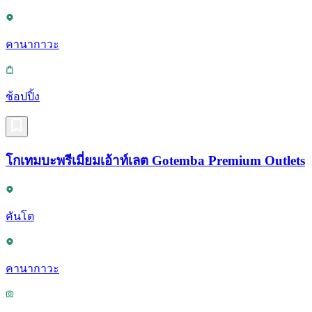
คานากาวะ
ช้อปปิ้ง
โกเทมบะพรีเมี่ยมเอ้าท์เลต Gotemba Premium Outlets
คันโต
คานากาวะ