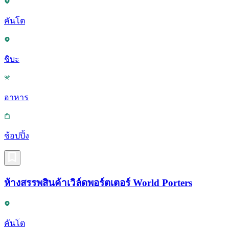
คันโต
ชิบะ
อาหาร
ช้อปปิ้ง
ห้างสรรพสินค้าเวิล์ดพอร์ตเตอร์ World Porters
คันโต