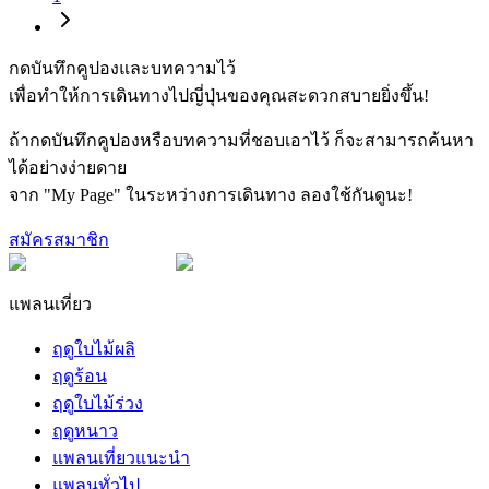
กดบันทึกคูปองและบทความไว้
เพื่อทำให้การเดินทางไปญี่ปุ่นของคุณสะดวกสบายยิ่งขึ้น!
ถ้ากดบันทึกคูปองหรือบทความที่ชอบเอาไว้ ก็จะสามารถค้นหา
ได้อย่างง่ายดาย
จาก "My Page" ในระหว่างการเดินทาง ลองใช้กันดูนะ!
สมัครสมาชิก
แพลนเที่ยว
ฤดูใบไม้ผลิ
ฤดูร้อน
ฤดูใบไม้ร่วง
ฤดูหนาว
แพลนเที่ยวแนะนำ
แพลนทั่วไป