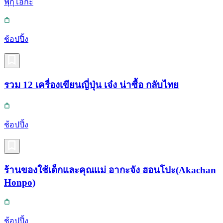
ฟุกุโอกะ
ช้อปปิ้ง
รวม 12 เครื่องเขียนญี่ปุ่น เจ๋ง น่าซื้อ กลับไทย
ช้อปปิ้ง
ร้านของใช้เด็กและคุณแม่ อากะจัง ฮอนโปะ(Akachan
Honpo)
ช้อปปิ้ง