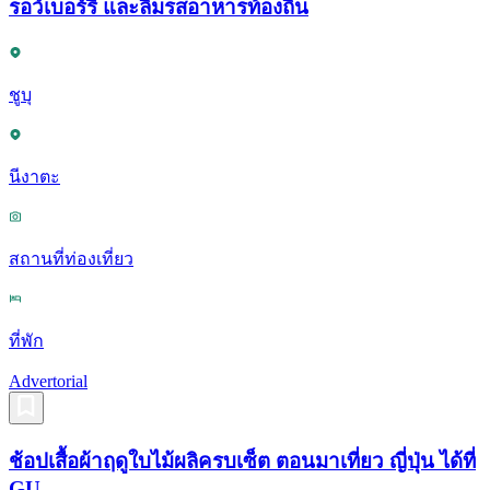
รอว์เบอร์รี่ และลิ้มรสอาหารท้องถิ่น
ชูบุ
นีงาตะ
สถานที่ท่องเที่ยว
ที่พัก
Advertorial
ช้อปเสื้อผ้าฤดูใบไม้ผลิครบเซ็ต ตอนมาเที่ยว ญี่ปุ่น ได้ที่
GU