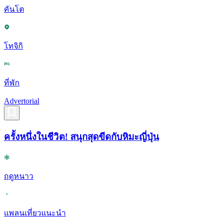
คันโต
โทจิกิ
ที่พัก
Advertorial
ครั้งหนึ่งในชีวิต! สนุกสุดขีดกับหิมะญี่ปุ่น
ฤดูหนาว
แพลนเที่ยวแนะนำ