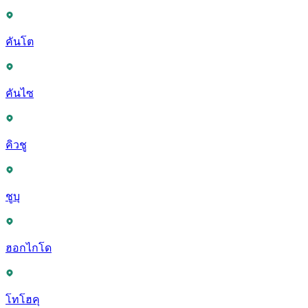
คันโต
คันไซ
คิวชู
ชูบุ
ฮอกไกโด
โทโฮคุ