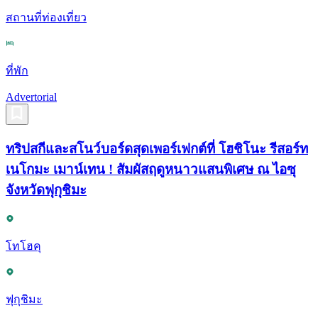
สถานที่ท่องเที่ยว
ที่พัก
Advertorial
ทริปสกีและสโนว์บอร์ดสุดเพอร์เฟกต์ที่ โฮชิโนะ รีสอร์ท
เนโกมะ เมาน์เทน ! สัมผัสฤดูหนาวแสนพิเศษ ณ ไอซุ
จังหวัดฟุกุชิมะ
โทโฮคุ
ฟุกุชิมะ