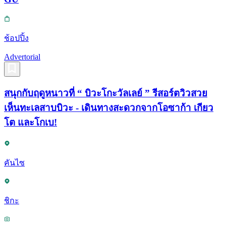
ช้อปปิ้ง
Advertorial
สนุกกับฤดูหนาวที่ “ บิวะโกะวัลเลย์ ” รีสอร์ตวิวสวย
เห็นทะเลสาบบิวะ - เดินทางสะดวกจากโอซาก้า เกียว
โต และโกเบ!
คันไซ
ชิกะ