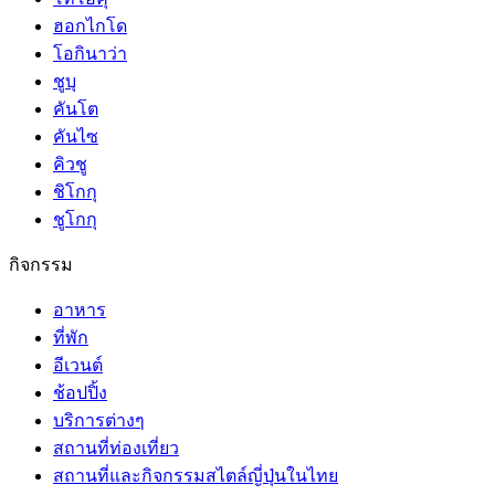
ฮอกไกโด
โอกินาว่า
ชูบุ
คันโต
คันไซ
คิวชู
ชิโกกุ
ชูโกกุ
กิจกรรม
อาหาร
ที่พัก
อีเวนต์
ช้อปปิ้ง
บริการต่างๆ
สถานที่ท่องเที่ยว
สถานที่และกิจกรรมสไตล์ญี่ปุ่นในไทย