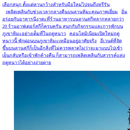
เลือกสนุก ตั้งแต่ลานกว้างสำหรับมือใหม่ไปจนถึงทรีรัน
เพลิดเพลินกับช่วงเวลากลางคืนบนลานหิมะคุณภาพเยี่ยม
อิ่ม
อร่อยกับอาหารนีงาตะที่ร้านอาหารบนลานสกีหลากหลายกว่า
20 ร้าน
อาฟเตอร์สกีก็ครบครัน สนุกกับกิจกรรมและการพักบน
ภูเขาหิมะอย่างเต็มที่ในฤดูหนาว
คอนโดมิเนียมเปิดใหม่ฤดู
หนาวนี้ พักผ่อนบนภูเขาหิมะเหมือนอยู่อาศัยจริง
อีเวนต์ที่จัด
ขึ้นบนลานสกีก็เป็นอีกสิ่งที่ไม่ควรพลาด
ไม่ว่าจะมาแบบไปเช้า
เย็นกลับหรือเข้าพักค้างคืน ก็สามารถเพลิดเพลินกับสวรรค์แห่ง
ฤดูหนาวได้อย่างง่ายดาย