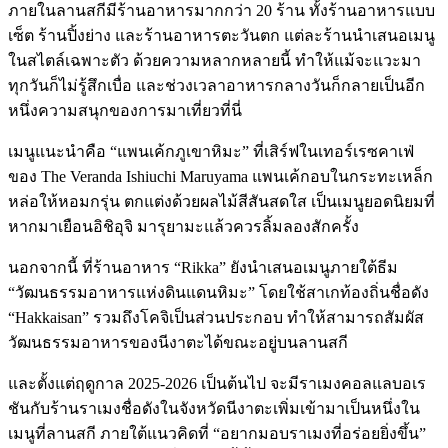
ภายในลานสกีมีร้านอาหารมากกว่า 20 ร้าน ทั้งร้านอาหารแบบ
เซ็ต ร้านปิ้งย่าง และร้านอาหารตะวันตก แต่ละร้านนำเสนอเมนู
ในสไตล์เฉพาะตัว ด้วยความหลากหลายนี้ ทำให้แม้จะแวะมา
ทุกวันก็ไม่รู้สึกเบื่อ และช่วงเวลาอาหารกลางวันก็กลายเป็นอีก
หนึ่งความสนุกของการมาเที่ยวที่นี่
เมนูแนะนำคือ “แพนเค้กภูเขาหิมะ” ที่เสิร์ฟในเทอร์เรซคาเฟ่
ของ The Veranda Ishiuchi Maruyama แพนเค้กอบในกระทะเหล็ก
หล่อให้หอมกรุ่น ตกแต่งด้วยผลไม้สีสันสดใส เป็นเมนูยอดนิยมที่
หากมาเยือนอิชิอุจิ มารุยามะแล้วควรลิ้มลองสักครั้ง
นอกจากนี้ ที่ร้านอาหาร “Rikka” ยังนำเสนอเมนูภายใต้ธีม
“วัฒนธรรมอาหารแห่งดินแดนหิมะ” โดยใช้สาเกท้องถิ่นชื่อดัง
“Hakkaisan” รวมถึงโคจิเป็นส่วนประกอบ ทำให้สามารถสัมผัส
วัฒนธรรมอาหารของนีงาตะได้ขณะอยู่บนลานสกี
และตั้งแต่ฤดูกาล 2025-2026 เป็นต้นไป จะมีราเมงคอลแลบอเร
ชันกับร้านราเมงชื่อดังในจังหวัดนีงาตะเพิ่มเข้ามาเป็นหนึ่งใน
เมนูที่ลานสกี ภายใต้แนวคิดที่ “อยากมอบราเมงที่อร่อยยิ่งขึ้น”