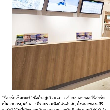
“รีสอร์ตเซ็นเตอร์” ซึ่งตั้งอยู่บริเวณทางเข้ากลางของสกีรีสอร์ต
เป็นอาคารศูนย์กลางที่รวบรวมฟังก์ชันสำคัญทั้งหมดของสกีรี
สอร์ตไว้ในที่เดียว ภายในอาคารกระจกใสที่สว่างและโปร่งโล่ง