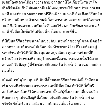
เขตเมืองหลวงได้อย่างง่ายดาย จากสถานีโตเกียวนั่งรถไฟโจ
เอ็ตสึชินคันเซ็นไปยังสถานีเอจิโงะ-ยุซาวะใช้เวลาประมาณ 80
นาที และต่อรถ Shuttle bus ฟรีอีกเพียง 10 นาที ก็จะถึงสกีรีสอร์ต
หรือหากเดินทางด้วยรถยนต์ ก็สามารถขับลงทางออกชิโอะซา
วะ-อิชิอุจิ บนทางด่วนคันเอ็ตสึ และใช้เวลาอีกเพียงประมาณ 5
นาที ซึ่งถือเป็นข้อได้เปรียบที่หาได้ยากจากที่อื่น
ที่นี่เป็นสกีรีสอร์ตขนาดใหญ่ระดับแนวหน้าของภูมิภาค มีคอร์ส
มากกว่า 20 เส้นทางให้เลือกเล่น ทิวเขาเอจิโงะที่โอบล้อมอยู่
รอบด้าน ทำให้ที่นี่มีหิมะอุดมสมบูรณ์และคุณภาพหิมะที่ดี
พร้อมวิวกว้างของที่ราบอุโอะนุมะซึ่งสามารถมองเห็นได้จาก
ลานสกี จึงดึงดูดผู้ที่ชื่นชอบสกีและสโนว์บอร์ดจำนวนมากอย่าง
ต่อเนื่อง
เมืองมินามิอุโอะนุมะที่เป็นที่ตั้งของสกีรีสอร์ตแห่งนี้ ยังมีออน
เซ็น รวมถึงข้าวและอาหารทะเลที่มีชื่อเสียง ทำให้ที่นี่เป็นรี
สอร์ตที่ตอบโจทย์ได้หลากหลาย ตั้งแต่ผู้ที่อยากมาเที่ยวชมวิว
หิมะเบา ๆ ไปจนถึงผู้ที่ตั้งใจมาเล่นสกีและสโนว์บอร์ดอย่าง
จริงจัง จึงได้รับความนิยมจากนักท่องเที่ยวในวงกว้าง