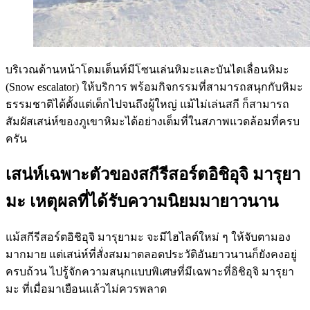
บริเวณด้านหน้าโดมเต็นท์มีโซนเล่นหิมะและบันไดเลื่อนหิมะ
(Snow escalator) ให้บริการ พร้อมกิจกรรมที่สามารถสนุกกับหิมะ
ธรรมชาติได้ตั้งแต่เด็กไปจนถึงผู้ใหญ่ แม้ไม่เล่นสกี ก็สามารถ
สัมผัสเสน่ห์ของภูเขาหิมะได้อย่างเต็มที่ในสภาพแวดล้อมที่ครบ
ครัน
เสน่ห์เฉพาะตัวของสกีรีสอร์ตอิชิอุจิ มารุยา
มะ เหตุผลที่ได้รับความนิยมมายาวนาน
แม้สกีรีสอร์ตอิชิอุจิ มารุยามะ จะมีไฮไลต์ใหม่ ๆ ให้จับตามอง
มากมาย แต่เสน่ห์ที่สั่งสมมาตลอดประวัติอันยาวนานก็ยังคงอยู่
ครบถ้วน ไปรู้จักความสนุกแบบพิเศษที่มีเฉพาะที่อิชิอุจิ มารุยา
มะ ที่เมื่อมาเยือนแล้วไม่ควรพลาด