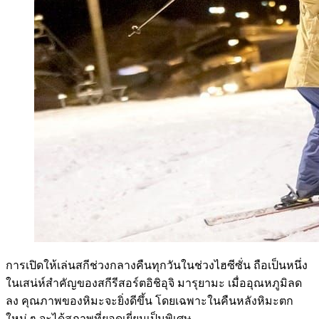
การเปิดให้เล่นสกีช่วงกลางคืนทุกวันในช่วงไฮซีซั่น ถือเป็นหนึ่ง
ในเสน่ห์สำคัญของสกีรีสอร์ตอิชิอุจิ มารุยามะ เมื่ออุณหภูมิลด
ลง คุณภาพของหิมะจะยิ่งดีขึ้น โดยเฉพาะในคืนหลังหิมะตก
ใหม่ ๆ จะได้สภาพที่ยอดเยี่ยมเป็นพิเศษ