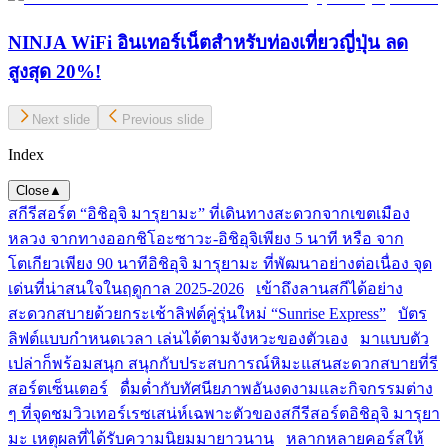
NINJA WiFi อินเทอร์เน็ตสำหรับท่องเที่ยวญี่ปุ่น ลด
สูงสุด 20%!
Next slide
Previous slide
Index
Close
▲
สกีรีสอร์ต “อิชิอุจิ มารุยามะ” ที่เดินทางสะดวกจากเขตเมือง
หลวง จากทางออกชิโอะซาวะ-อิชิอุจิเพียง 5 นาที หรือ จาก
โตเกียวเพียง 90 นาที
อิชิอุจิ มารุยามะ ที่พัฒนาอย่างต่อเนื่อง จุด
เด่นที่น่าสนใจในฤดูกาล 2025-2026
เข้าถึงลานสกีได้อย่าง
สะดวกสบายด้วยกระเช้าลิฟต์คู่รุ่นใหม่ “Sunrise Express”
บัตร
ลิฟต์แบบกำหนดเวลา เล่นได้ตามจังหวะของตัวเอง
มาแบบตัว
เปล่าก็พร้อมสนุก สนุกกับประสบการณ์หิมะแสนสะดวกสบายที่รี
สอร์ตเซ็นเตอร์
ดื่มด่ำกับทัศนียภาพอันงดงามและกิจกรรมต่าง
ๆ ที่จุดชมวิวเทอร์เรซ
เสน่ห์เฉพาะตัวของสกีรีสอร์ตอิชิอุจิ มารุยา
มะ เหตุผลที่ได้รับความนิยมมายาวนาน
หลากหลายคอร์สให้