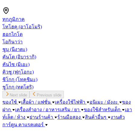
ทุกภูมิภาค
โทโฮคุ
(อาโอโมริ)
ฮอกไกโด
โอกินาว่า
ชูบุ
(นีงาตะ)
คันโต
(อิบารากิ)
คันไซ
(มิเอะ)
คิวชู
(ฟุกุโอกะ)
ชิโกกุ
(โทคุชิมะ)
ชูโกกุ
(ทตโตริ)
Next slide
Previous slide
ของใช้
เสื้อผ้า / แฟชั่น
เครื่องใช้ไฟฟ้า
อนิเมะ / มังงะ
ของ
ฝาก
เครื่องสำอาง / อาหารเสริม / ยา
ของใช้สำหรับเด็ก
เอา
ท์เล็ต / ห้าง
ย่านร้านค้า
ร้านมือสอง
สินค้าอื่นๆ
งานตัว
การ์ตูน คาแรคเตอร์