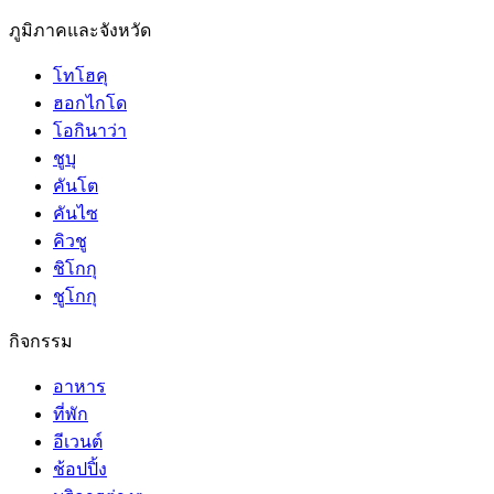
ภูมิภาคและจังหวัด
โทโฮคุ
ฮอกไกโด
โอกินาว่า
ชูบุ
คันโต
คันไซ
คิวชู
ชิโกกุ
ชูโกกุ
กิจกรรม
อาหาร
ที่พัก
อีเวนต์
ช้อปปิ้ง