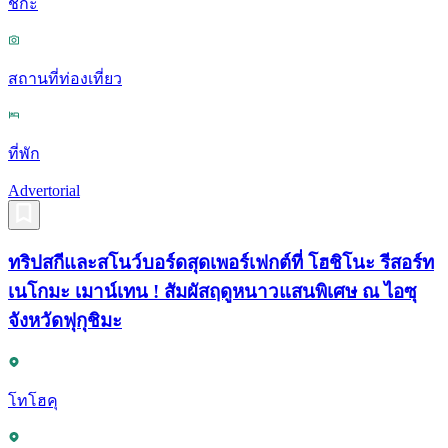
ชิกะ
สถานที่ท่องเที่ยว
ที่พัก
Advertorial
ทริปสกีและสโนว์บอร์ดสุดเพอร์เฟกต์ที่ โฮชิโนะ รีสอร์ท
เนโกมะ เมาน์เทน ! สัมผัสฤดูหนาวแสนพิเศษ ณ ไอซุ
จังหวัดฟุกุชิมะ
โทโฮคุ