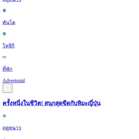
คันโต
โทจิกิ
ที่พัก
Advertorial
ครั้งหนึ่งในชีวิต! สนุกสุดขีดกับหิมะญี่ปุ่น
ฤดูหนาว