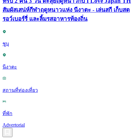
ทริป 2 คืน 3 วัน ตะลุยฤดูหนาวกับ I Love Japan TH
สัมผัสเสน่ห์กีฬาฤดูหนาวแห่ง นีงาตะ - เล่นสกี เก็บสต
รอว์เบอร์รี่ และลิ้มรสอาหารท้องถิ่น
ชูบุ
นีงาตะ
สถานที่ท่องเที่ยว
ที่พัก
Advertorial