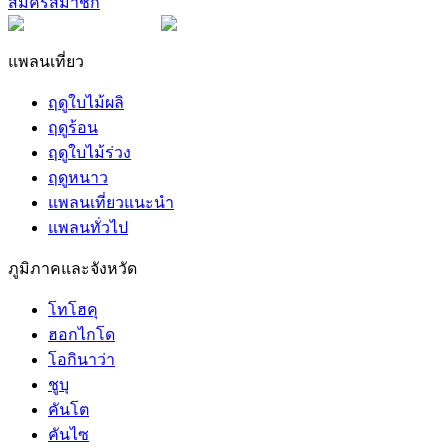
สมัครสมาชิก
แพลนเที่ยว
ฤดูใบไม้ผลิ
ฤดูร้อน
ฤดูใบไม้ร่วง
ฤดูหนาว
แพลนเที่ยวแนะนำ
แพลนทั่วไป
ภูมิภาคและจังหวัด
โทโฮคุ
ฮอกไกโด
โอกินาว่า
ชูบุ
คันโต
คันไซ