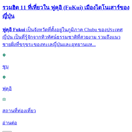
รวมฮิต 11 ที่เที่ยวใน ฟูคุอิ (FuKui) เมืองไดโนเสาร์ของ
ญี่ปุ่น
ฟูคุอิ Fukui
เป็นจังหวัดที่ตั้งอยู่ในภูมิภาค Chubu ของประเทศ
ญี่ปุ่น เป็นที่รู้จักจากทิวทัศน์ธรรมชาติที่สวยงาม รวมถึงแนว
ชายฝั่งที่ขรุขระของทะเลญี่ปุ่นและอุทยานแห...
ชูบุ
ฟุคุอิ
สถานที่ท่องเที่ยว
อ่านต่อ