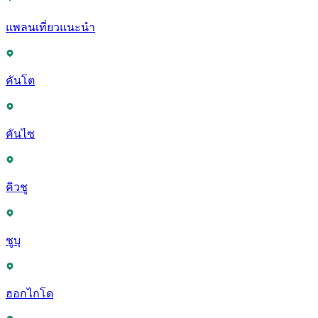
แพลนเที่ยวแนะนำ
คันโต
คันไซ
คิวชู
ชูบุ
ฮอกไกโด