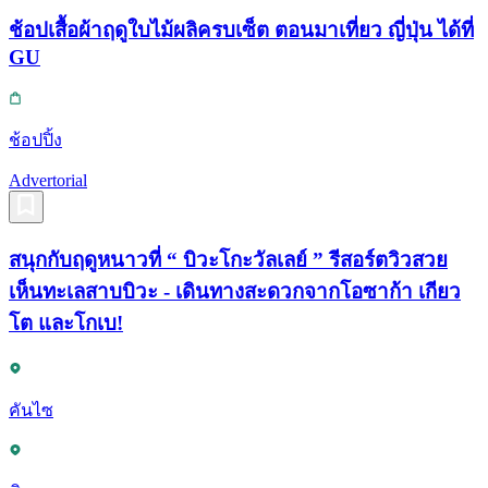
ช้อปเสื้อผ้าฤดูใบไม้ผลิครบเซ็ต ตอนมาเที่ยว ญี่ปุ่น ได้ที่
GU
ช้อปปิ้ง
Advertorial
สนุกกับฤดูหนาวที่ “ บิวะโกะวัลเลย์ ” รีสอร์ตวิวสวย
เห็นทะเลสาบบิวะ - เดินทางสะดวกจากโอซาก้า เกียว
โต และโกเบ!
คันไซ