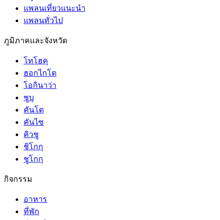
แพลนเที่ยวแนะนำ
แพลนทั่วไป
ภูมิภาคและจังหวัด
โทโฮคุ
ฮอกไกโด
โอกินาว่า
ชูบุ
คันโต
คันไซ
คิวชู
ชิโกกุ
ชูโกกุ
กิจกรรม
อาหาร
ที่พัก