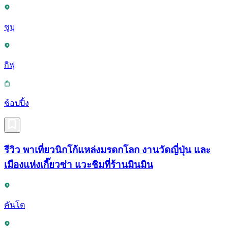
ชูบุ
กิฟุ
ช้อปปิ้ง
รีวิว พาเที่ยวนิกโก้แหล่งมรดกโลก งานวัดญี่ปุ่น และ
เมืองแห่งเกี๊ยวซ่า แวะชิมที่ร้านมินมิน
คันโต