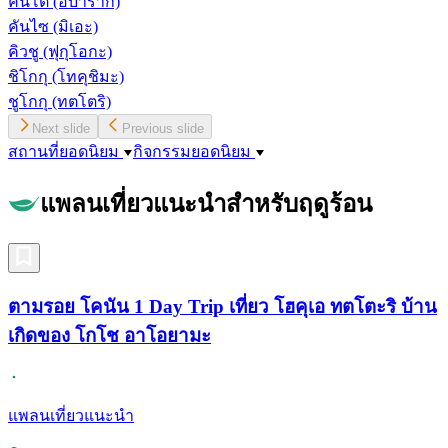
คันโต
(อิบารากิ)
คันไซ
(มิเอะ)
คิวชู
(ฟุกุโอกะ)
ชิโกกุ
(โทคุชิมะ)
ชูโกกุ
(ทตโตริ)
Next slide
Previous slide
สถานที่ยอดนิยม
กิจกรรมยอดนิยม
แพลนเที่ยวแนะนำสำหรับฤดูร้อน
ตามรอย โคนัน 1 Day Trip เที่ยว โฮคุเอ ทตโตะริ บ้าน
เกิดของ โกโช อาโอยามะ
แพลนเที่ยวแนะนำ