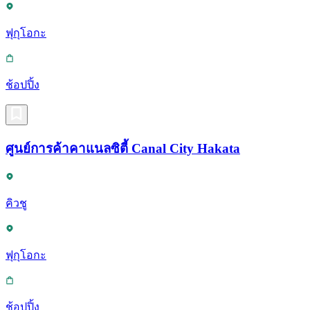
ฟุกุโอกะ
ช้อปปิ้ง
ศูนย์การค้าคาแนลซิตี้ Canal City Hakata
คิวชู
ฟุกุโอกะ
ช้อปปิ้ง