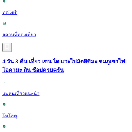
ทตโตริ
สถานที่ท่องเที่ยว
4 วัน 3 คืน เที่ยว เซน ได แวะไปมัตสึชิมะ ชมภูเขาไฟ
โอคามะ กิน ช้อปครบครัน
แพลนเที่ยวแนะนำ
โทโฮคุ