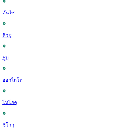
คันไซ
คิวชู
ชูบุ
ฮอกไกโด
โทโฮคุ
ชิโกกุ