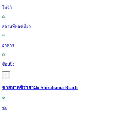
โทจิกิ
สถานที่ท่องเที่ยว
อาหาร
ช้อปปิ้ง
ชายหาดชิราฮามะ Shirahama Beach
ชูบุ