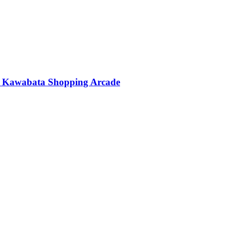
กะ Kawabata Shopping Arcade