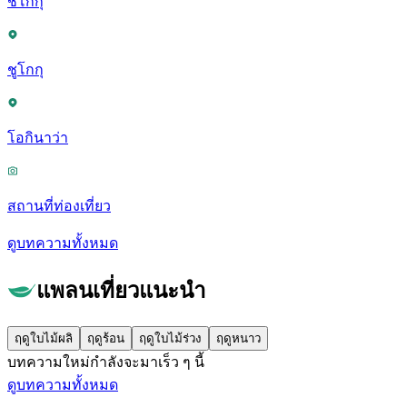
ชิโกกุ
ชูโกกุ
โอกินาว่า
สถานที่ท่องเที่ยว
ดูบทความทั้งหมด
แพลนเที่ยวแนะนำ
ฤดูใบไม้ผลิ
ฤดูร้อน
ฤดูใบไม้ร่วง
ฤดูหนาว
บทความใหม่กำลังจะมาเร็ว ๆ นี้
ดูบทความทั้งหมด