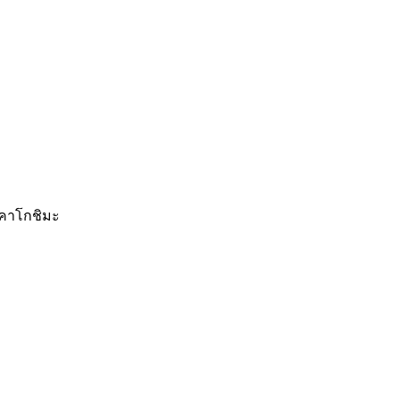
 คาโกชิมะ