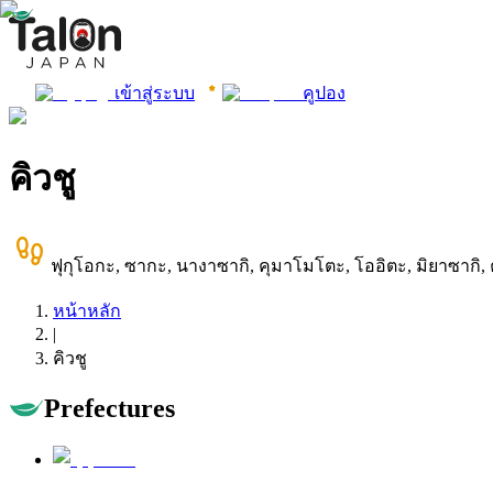
เข้าสู่ระบบ
คูปอง
คิวชู
ฟุกุโอกะ, ซากะ, นางาซากิ, คุมาโมโตะ, โออิตะ, มิยาซากิ,
หน้าหลัก
|
คิวชู
Prefectures