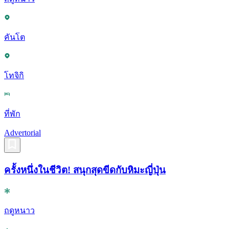
คันโต
โทจิกิ
ที่พัก
Advertorial
ครั้งหนึ่งในชีวิต! สนุกสุดขีดกับหิมะญี่ปุ่น
ฤดูหนาว