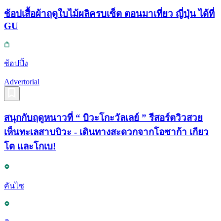
ช้อปเสื้อผ้าฤดูใบไม้ผลิครบเซ็ต ตอนมาเที่ยว ญี่ปุ่น ได้ที่
GU
ช้อปปิ้ง
Advertorial
สนุกกับฤดูหนาวที่ “ บิวะโกะวัลเลย์ ” รีสอร์ตวิวสวย
เห็นทะเลสาบบิวะ - เดินทางสะดวกจากโอซาก้า เกียว
โต และโกเบ!
คันไซ