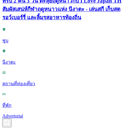
ทริป 2 คืน 3 วัน ตะลุยฤดูหนาวกับ I Love Japan TH
สัมผัสเสน่ห์กีฬาฤดูหนาวแห่ง นีงาตะ - เล่นสกี เก็บสต
รอว์เบอร์รี่ และลิ้มรสอาหารท้องถิ่น
ชูบุ
นีงาตะ
สถานที่ท่องเที่ยว
ที่พัก
Advertorial