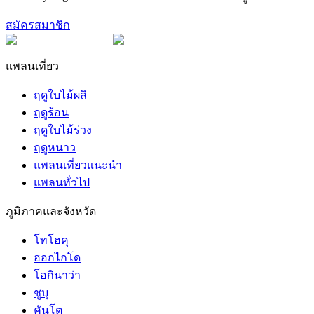
สมัครสมาชิก
แพลนเที่ยว
ฤดูใบไม้ผลิ
ฤดูร้อน
ฤดูใบไม้ร่วง
ฤดูหนาว
แพลนเที่ยวแนะนำ
แพลนทั่วไป
ภูมิภาคและจังหวัด
โทโฮคุ
ฮอกไกโด
โอกินาว่า
ชูบุ
คันโต