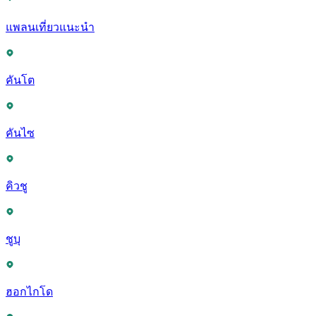
แพลนเที่ยวแนะนำ
คันโต
คันไซ
คิวชู
ชูบุ
ฮอกไกโด