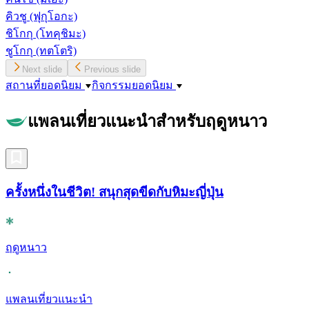
คิวชู
(ฟุกุโอกะ)
ชิโกกุ
(โทคุชิมะ)
ชูโกกุ
(ทตโตริ)
Next slide
Previous slide
สถานที่ยอดนิยม
กิจกรรมยอดนิยม
แพลนเที่ยวแนะนำสำหรับฤดูหนาว
ครั้งหนึ่งในชีวิต! สนุกสุดขีดกับหิมะญี่ปุ่น
ฤดูหนาว
แพลนเที่ยวแนะนำ