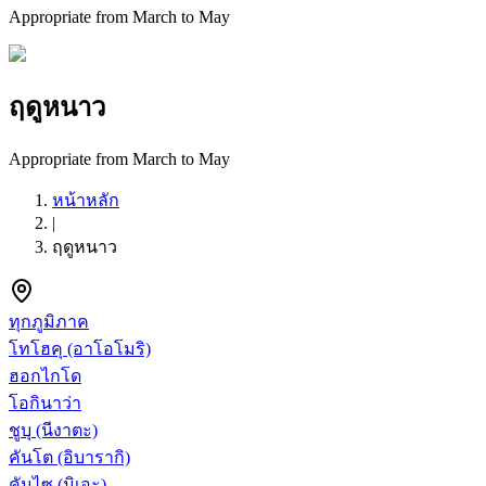
Appropriate from March to May
ฤดูหนาว
Appropriate from March to May
หน้าหลัก
|
ฤดูหนาว
ทุกภูมิภาค
โทโฮคุ
(อาโอโมริ)
ฮอกไกโด
โอกินาว่า
ชูบุ
(นีงาตะ)
คันโต
(อิบารากิ)
คันไซ
(มิเอะ)