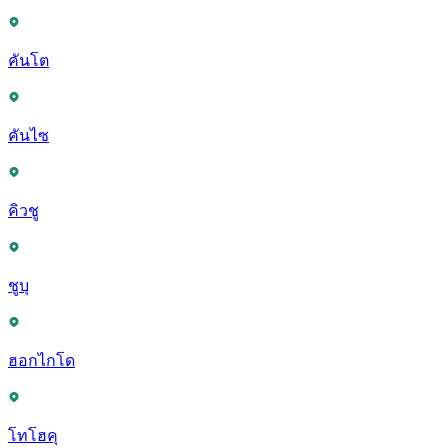
คันโต
คันไซ
คิวชู
ชูบุ
ฮอกไกโด
โทโฮคุ