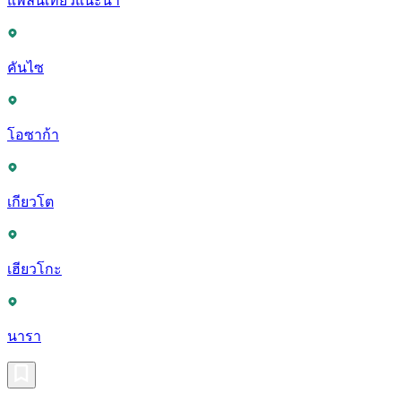
แพลนเที่ยวแนะนำ
คันไซ
โอซาก้า
เกียวโต
เฮียวโกะ
นารา