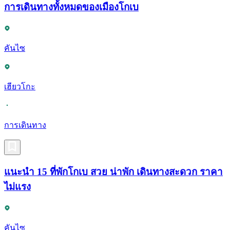
การเดินทางทั้งหมดของเมืองโกเบ
คันไซ
เฮียวโกะ
การเดินทาง
แนะนำ 15 ที่พักโกเบ สวย น่าพัก เดินทางสะดวก ราคา
ไม่แรง
คันไซ