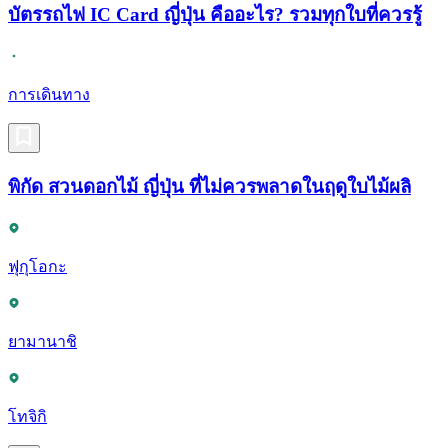
บัตรรถไฟ IC Card ญี่ปุ่น คืออะไร? รวมทุกใบที่ควรรู้
การเดินทาง
พิกัด สวนดอกไม้ ญี่ปุ่น ที่ไม่ควรพลาดในฤดูใบไม้ผลิ
ฟุกุโอกะ
ยามานาชิ
โทจิกิ