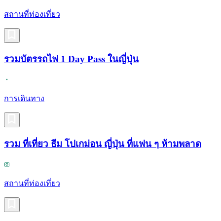
สถานที่ท่องเที่ยว
รวมบัตรรถไฟ 1 Day Pass ในญี่ปุ่น
การเดินทาง
รวม ที่เที่ยว ธีม โปเกม่อน ญี่ปุ่น ที่แฟน ๆ ห้ามพลาด
สถานที่ท่องเที่ยว