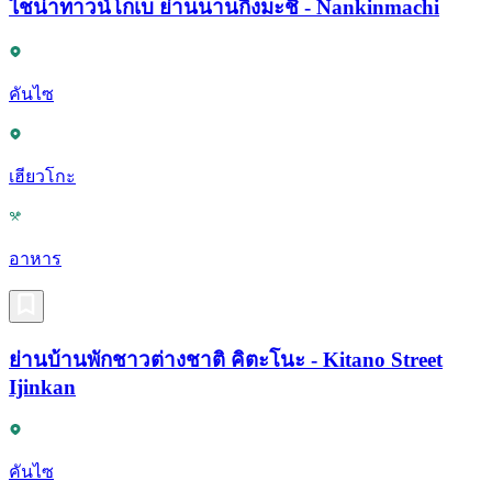
ไชน่าทาวน์โกเบ ย่านนานกิ่งมะชิ - Nankinmachi
คันไซ
เฮียวโกะ
อาหาร
ย่านบ้านพักชาวต่างชาติ คิตะโนะ - Kitano Street
Ijinkan
คันไซ