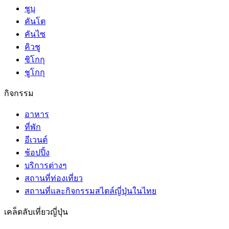
ชูบุ
คันโต
คันไซ
คิวชู
ชิโกกุ
ชูโกกุ
กิจกรรม
อาหาร
ที่พัก
อีเวนต์
ช้อปปิ้ง
บริการต่างๆ
สถานที่ท่องเที่ยว
สถานที่และกิจกรรมสไตล์ญี่ปุ่นในไทย
เคล็ดลับเที่ยวญี่ปุ่น