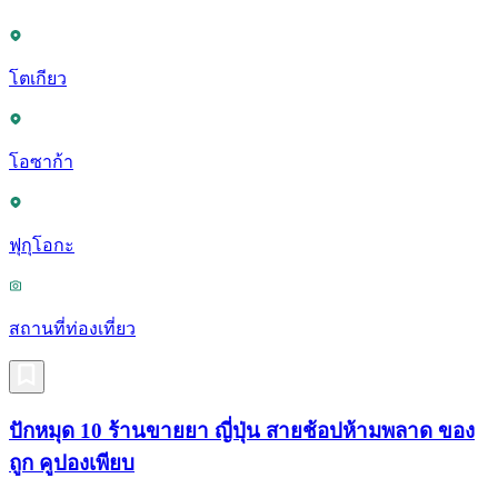
โตเกียว
โอซาก้า
ฟุกุโอกะ
สถานที่ท่องเที่ยว
ปักหมุด 10 ร้านขายยา ญี่ปุ่น สายช้อปห้ามพลาด ของ
ถูก คูปองเพียบ