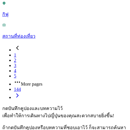
กิฟุ
สถานที่ท่องเที่ยว
1
2
3
4
5
More pages
144
กดบันทึกคูปองและบทความไว้
เพื่อทำให้การเดินทางไปญี่ปุ่นของคุณสะดวกสบายยิ่งขึ้น!
ถ้ากดบันทึกคูปองหรือบทความที่ชอบเอาไว้ ก็จะสามารถค้นหา