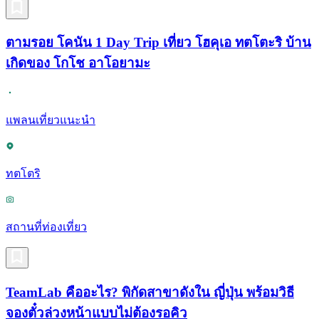
ตามรอย โคนัน 1 Day Trip เที่ยว โฮคุเอ ทตโตะริ บ้าน
เกิดของ โกโช อาโอยามะ
แพลนเที่ยวแนะนำ
ทตโตริ
สถานที่ท่องเที่ยว
TeamLab คืออะไร? พิกัดสาขาดังใน ญี่ปุ่น พร้อมวิธี
จองตั๋วล่วงหน้าแบบไม่ต้องรอคิว