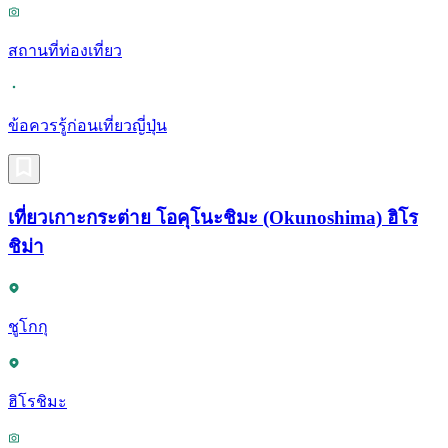
สถานที่ท่องเที่ยว
ข้อควรรู้ก่อนเที่ยวญี่ปุ่น
เที่ยวเกาะกระต่าย โอคุโนะชิมะ (Okunoshima) ฮิโร
ชิม่า
ชูโกกุ
ฮิโรชิมะ