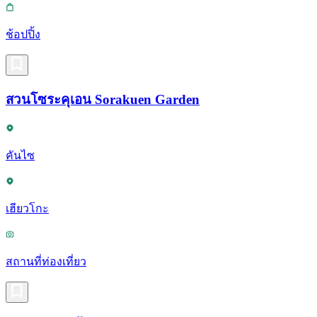
ช้อปปิ้ง
สวนโซระคุเอน Sorakuen Garden
คันไซ
เฮียวโกะ
สถานที่ท่องเที่ยว