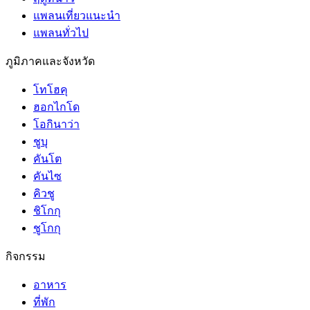
แพลนเที่ยวแนะนำ
แพลนทั่วไป
ภูมิภาคและจังหวัด
โทโฮคุ
ฮอกไกโด
โอกินาว่า
ชูบุ
คันโต
คันไซ
คิวชู
ชิโกกุ
ชูโกกุ
กิจกรรม
อาหาร
ที่พัก