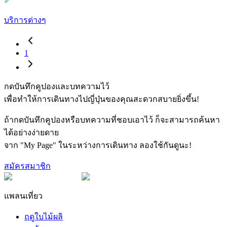
บริการต่างๆ
1
กดบันทึกคูปองและบทความไว้
เพื่อทำให้การเดินทางไปญี่ปุ่นของคุณสะดวกสบายยิ่งขึ้น!
ถ้ากดบันทึกคูปองหรือบทความที่ชอบเอาไว้ ก็จะสามารถค้นหา
ได้อย่างง่ายดาย
จาก "My Page" ในระหว่างการเดินทาง ลองใช้กันดูนะ!
สมัครสมาชิก
แพลนเที่ยว
ฤดูใบไม้ผลิ