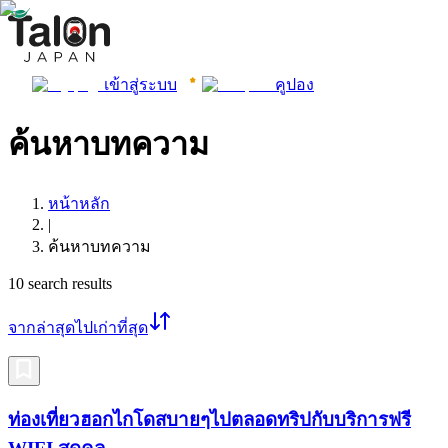
เข้าสู่ระบบ
คูปอง
ค้นหาบทความ
หน้าหลัก
|
ค้นหาบทความ
10
search results
จากล่าสุดไปเก่าที่สุด
ท่องเที่ยวฮอกไกโดสบายๆไปตลอดทริปกับบริการฟรี