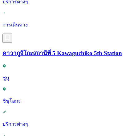
บริการต่างๆ
การเดินทาง
คาวากูจิโกะสถานีที่ 5 Kawaguchiko 5th Station
ชูบุ
ชิซุโอกะ
บริการต่างๆ