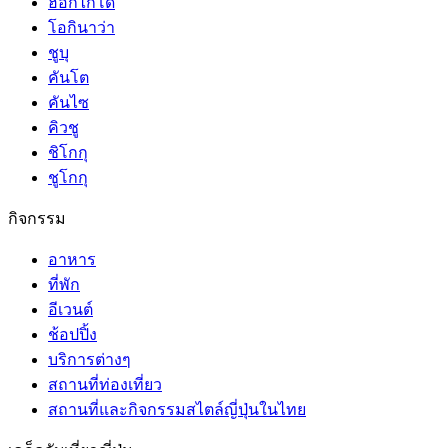
ฮอกไกโด
โอกินาว่า
ชูบุ
คันโต
คันไซ
คิวชู
ชิโกกุ
ชูโกกุ
กิจกรรม
อาหาร
ที่พัก
อีเวนต์
ช้อปปิ้ง
บริการต่างๆ
สถานที่ท่องเที่ยว
สถานที่และกิจกรรมสไตล์ญี่ปุ่นในไทย