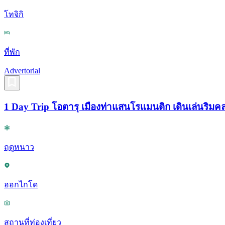
โทจิกิ
ที่พัก
Advertorial
1 Day Trip โอตารุ เมืองท่าแสนโรแมนติก เดินเล่นริ
ฤดูหนาว
ฮอกไกโด
สถานที่ท่องเที่ยว