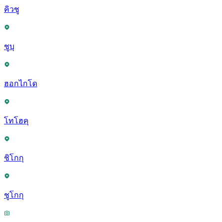
คิวชู
ชูบุ
ฮอกไกโด
โทโฮคุ
ชิโกกุ
ชูโกกุ