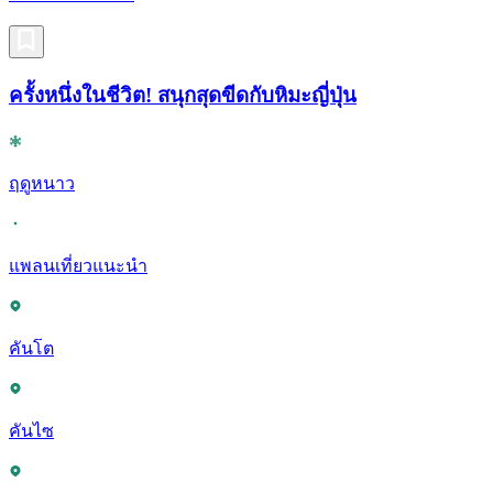
ครั้งหนึ่งในชีวิต! สนุกสุดขีดกับหิมะญี่ปุ่น
ฤดูหนาว
แพลนเที่ยวแนะนำ
คันโต
คันไซ