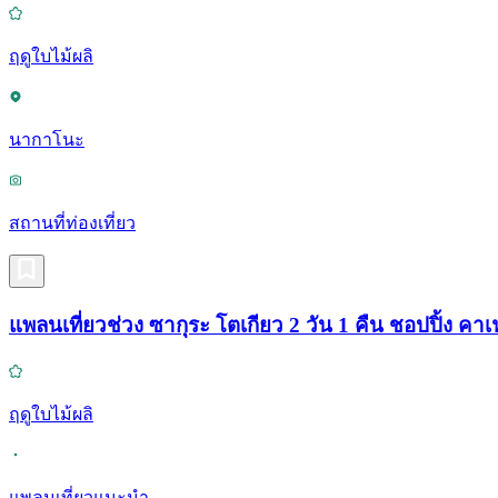
ฤดูใบไม้ผลิ
นากาโนะ
สถานที่ท่องเที่ยว
แพลนเที่ยวช่วง ซากุระ โตเกียว 2 วัน 1 คืน ชอปปิ้ง คาเ
ฤดูใบไม้ผลิ
แพลนเที่ยวแนะนำ