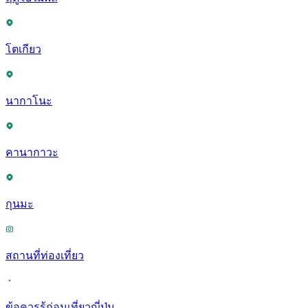
โตเกียว
นากาโนะ
คานากาวะ
กุนมะ
สถานที่ท่องเที่ยว
ข้อควรรู้ก่อนเที่ยวญี่ปุ่น