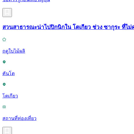
สวนสาธารณะน่าไปปิกนิกใน โตเกียว ช่วง ซากุระ ที่ไ
ฤดูใบไม้ผลิ
คันโต
โตเกียว
สถานที่ท่องเที่ยว