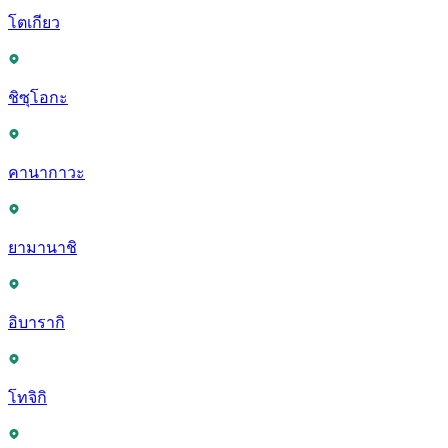
โตเกียว
ชิซุโอกะ
คานากาวะ
ยามานาชิ
อิบารากิ
โทจิกิ