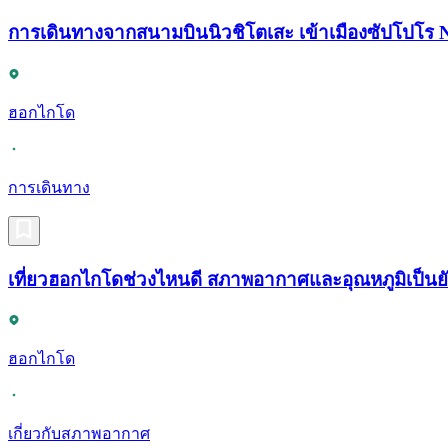
การเดินทางจากสนามบินนิวชิโตเสะ เข้าเมืองซัปโปโร N
ฮอกไกโด
การเดินทาง
เที่ยวฮอกไกโดช่วงไหนดี สภาพอากาศและอุณหภูมิเป็นย
ฮอกไกโด
เกี่ยวกับสภาพอากาศ