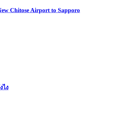
ew Chitose Airport to Sapporo
ังไง