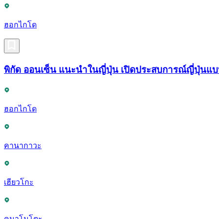
ฮอกไกโด
พิกัด ออนเซ็น แนะนำในญี่ปุ่น เปิดประสบการณ์ญี่ปุ่นแบ
ฮอกไกโด
คานากาวะ
เฮียวโกะ
คุมาโมโตะ