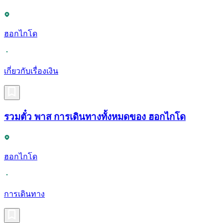
ฮอกไกโด
เกี่ยวกับเรื่องเงิน
รวมตั๋ว พาส การเดินทางทั้งหมดของ ฮอกไกโด
ฮอกไกโด
การเดินทาง