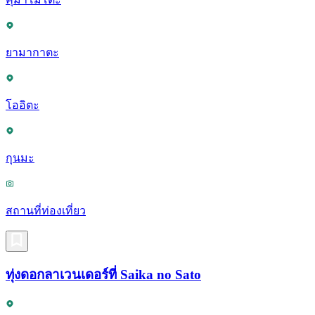
ยามากาตะ
โออิตะ
กุนมะ
สถานที่ท่องเที่ยว
ทุ่งดอกลาเวนเดอร์ที่ Saika no Sato