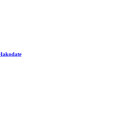
 Hakodate