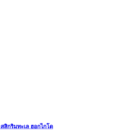
าสสิกริมทะเล ฮอกไกโด