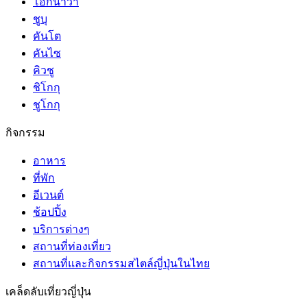
โอกินาว่า
ชูบุ
คันโต
คันไซ
คิวชู
ชิโกกุ
ชูโกกุ
กิจกรรม
อาหาร
ที่พัก
อีเวนต์
ช้อปปิ้ง
บริการต่างๆ
สถานที่ท่องเที่ยว
สถานที่และกิจกรรมสไตล์ญี่ปุ่นในไทย
เคล็ดลับเที่ยวญี่ปุ่น