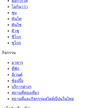
ฮอกไกโด
โอกินาว่า
ชูบุ
คันโต
คันไซ
คิวชู
ชิโกกุ
ชูโกกุ
กิจกรรม
อาหาร
ที่พัก
อีเวนต์
ช้อปปิ้ง
บริการต่างๆ
สถานที่ท่องเที่ยว
สถานที่และกิจกรรมสไตล์ญี่ปุ่นในไทย