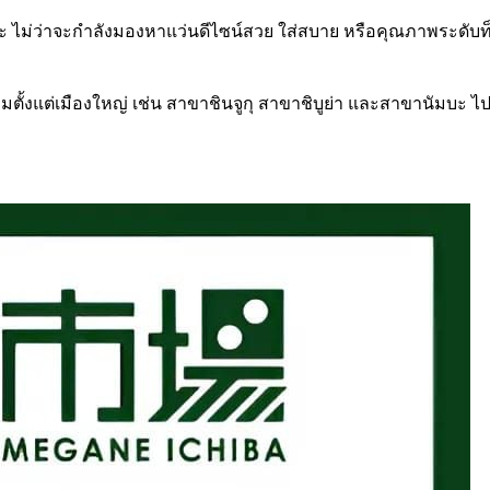
กะ ไม่ว่าจะกำลังมองหาแว่นดีไซน์สวย ใส่สบาย หรือคุณภาพระดับท็อปท
ุมตั้งแต่เมืองใหญ่ เช่น สาขาชินจูกุ สาขาชิบูย่า และสาขานัมบะ ไ