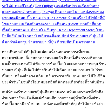
รถไฟ
6. ดองกิโฮเต้ (Don Quijote) แหล่งช้อปยา เครื่องสำอาง
และของฝาก
7. ทาเคยะ (Takeya) ตึกม่วงอุเอโนะ แหล่งรวมของ
ฝากยอดนิยม
8. บิ๊ก คาเมร่า (Bic Camera) ร้านเครื่องใช้ไฟฟ้าที่มี
โซนยาและเครื่องสำอางครบ
9. เอดิออน (Edion) สายบิวตี้แกด
เจ็ตห้ามพลาด
10. ห้างเคโอ ชินจูกุ (Keio Department Store) โซน
บิวตี้พรีเมียมใจกลางโตเกียว
เคล็ดลับช้อป ร้านขายยา ญี่ปุ่น ให้
คุ้มกว่าเดิม
สรุป ร้านขายยา ญี่ปุ่น ที่สายช้อปไม่ควรพลาด
การเดินทางไปญี่ปุ่นในแต่ละครั้ง นอกจากการเที่ยวชม
ธรรมชาติและลิ้มรสอาหารอร่อยแล้ว อีกหนึ่งกิจกรรมที่หลาย
คนตั้งตารอคงหนีไม่พ้น “การช้อปปิ้ง” โดยเฉพาะการตะลุย ร้าน
ขายยา ญี่ปุ่น ที่เต็มไปด้วยสินค้าให้เลือกแบบละลานตา ไม่ว่าจะ
เป็นยา เครื่องสำอาง สกินแคร์ อาหารเสริม ขนม ของใช้ในชีวิต
ประจำวัน ไปจนถึงไอเทมยอดฮิตที่นักท่องเที่ยวต้องหิ้วกลับบ้าน
เสน่ห์ของร้านขายยาญี่ปุ่นคือความครบครันและราคาที่เข้าถึง
ง่าย หลายร้านเปิดตั้งแต่เช้าจนดึก กระจายอยู่ทั่วเมืองทั้งย่าน
ช้อปปิ้ง สถานีรถไฟ และแหล่งท่องเที่ยวสำคัญ ทำให้แวะช้อประ