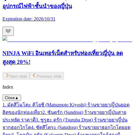
อุปกรณ์ไฟฟ้าชั้นนำของญี่ปุ่น
Expiration date:
2026/10/31
NINJA WiFi อินเทอร์เน็ตสำหรับท่องเที่ยวญี่ปุ่น ลด
สูงสุด 20%!
Next slide
Previous slide
Index
Close
▲
1. มัตสึโมโตะ คิโยชิ (Matsumoto Kiyoshi) ร้านขายยาญี่ปุ่นยอด
ฮิตของนักท่องเที่ยว
2. ซันดรัก (Sundrug) ร้านขายยาญี่ปุ่นสาย
ประหยัด ราคาดี
3. ซูรูฮะ ดรัก (Tsuruha Drug) ร้านขายยาญี่ปุ่น
จากฮอกไกโด
4. ซัตสึโดระ (Satudora) ร้านขายยาฮอกไกโดยอด
นิยม
5. โคคูมิน ดรัก (Kokumin Drug) ร้านขายยาใกล้สถานี