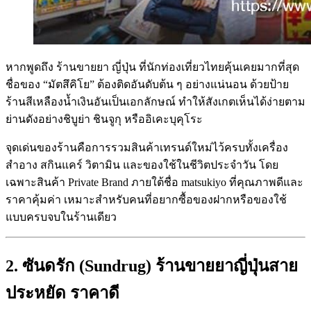
หากพูดถึง ร้านขายยา ญี่ปุ่น ที่นักท่องเที่ยวไทยคุ้นเคยมากที่สุด
ชื่อของ “มัตสึคิโย” ต้องติดอันดับต้น ๆ อย่างแน่นอน ด้วยป้าย
ร้านสีเหลืองน้ำเงินอันเป็นเอกลักษณ์ ทำให้สังเกตเห็นได้ง่ายตาม
ย่านดังอย่างชิบูย่า ชินจูกุ หรืออิเคะบุคุโระ
จุดเด่นของร้านคือการรวมสินค้าเทรนด์ใหม่ไว้ครบทั้งเครื่อง
สำอาง สกินแคร์ วิตามิน และของใช้ในชีวิตประจำวัน โดย
เฉพาะสินค้า Private Brand ภายใต้ชื่อ matsukiyo ที่คุณภาพดีและ
ราคาคุ้มค่า เหมาะสำหรับคนที่อยากซื้อของฝากหรือของใช้
แบบครบจบในร้านเดียว
2. ซันดรัก (Sundrug) ร้านขายยาญี่ปุ่นสาย
ประหยัด ราคาดี