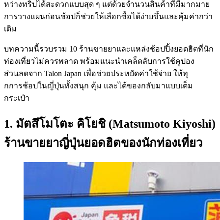
หว่างทริปได้สะดวกแบบสุด ๆ แต่ด้วยจำนวนสินค้าที่มีมากมาย
การวางแผนก่อนช้อปก็ช่วยให้เลือกซื้อได้ง่ายขึ้นและคุ้มค่ากว่า
เดิม
บทความนี้รวบรวม 10 ร้านขายยาและแหล่งช้อปปิ้งยอดฮิตที่นัก
ท่องเที่ยวไม่ควรพลาด พร้อมแนะนำเคล็ดลับการใช้คูปอง
ส่วนลดจาก Talon Japan เพื่อช่วยประหยัดค่าใช้จ่าย ให้ทุ
กการช้อปในญี่ปุ่นทั้งสนุก คุ้ม และได้ของกลับมาแบบเต็ม
กระเป๋า
1. มัตสึโมโตะ คิโยชิ (Matsumoto Kiyoshi)
ร้านขายยาญี่ปุ่นยอดฮิตของนักท่องเที่ยว