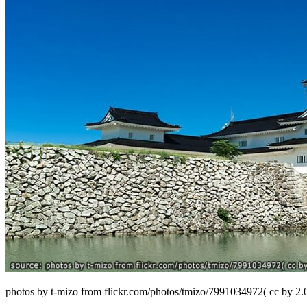
photos by t-mizo from flickr.com/photos/tmizo/7991034972( cc by 2.0