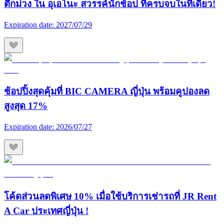
ตึกม่วง ใน อุเอโนะ สวรรค์นักช้อป ที่ครบจบในที่เดียว!
Expiration date:
2027/07/29
ช้อปปิ้งสุดคุ้มที่ BIC CAMERA ญี่ปุ่น พร้อมคูปองลด
สูงสุด 17%
Expiration date:
2026/07/27
โค้ดส่วนลดพิเศษ 10% เมื่อใช้บริการเช่ารถที่ JR Rent
A Car ประเทศญี่ปุ่น !