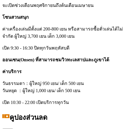
จะเปิดช่วงเดือนพฤศจิกายนถึงต้นเดือนเมษายน
โซนสวนสนุก
ค่าเครื่องเล่นมีตั้งแต่ 200-800 เยน หรือสามารถซื้อตั่วเล่นได้ไม่
จำกัด ผู้ใหญ่ 3,700 เยน เด็ก 3,000 เยน
เปิด 9:30 - 16:30 ปิดทุกวันพฤหัสบดี
ออนเซน(Onsen) ที่สามารถชมวิวทะเลสาปและภูเขาได้
ค่าบริการ
วันธรรมดา：ผู้ใหญ่ 950 เยน/ เด็ก 500 เยน
วันหยุด ：ผู้ใหญ่ 1,000 เยน/ เด็ก 500 เยน
เปิด 10:30 - 22:00 เปิดบริการทุกวัน
คูปองส่วนลด