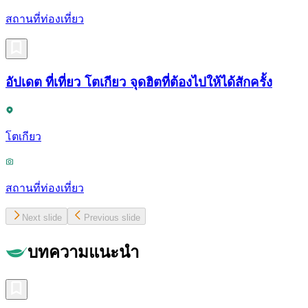
สถานที่ท่องเที่ยว
อัปเดต ที่เที่ยว โตเกียว จุดฮิตที่ต้องไปให้ได้สักครั้ง
โตเกียว
สถานที่ท่องเที่ยว
Next slide
Previous slide
บทความแนะนำ