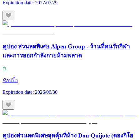
Expiration date:
2027/07/29
คูปอง ส่วนลดพิเศษ Alpen Group - ร้านที่คนรักกีฬา
และการออกกำลังกายห้ามพลาด
ช้อปปิ้ง
Expiration date:
2026/06/30
คูปองส่วนลดพิเศษสุดคุ้มที่ห้าง Don Quijote (ดองกิโฮ