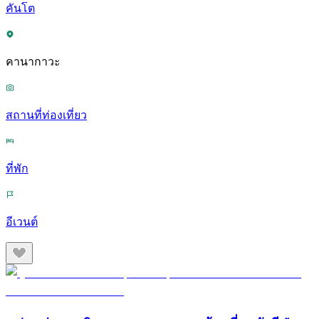
คันโต
คานากาวะ
สถานที่ท่องเที่ยว
ที่พัก
อีเวนต์