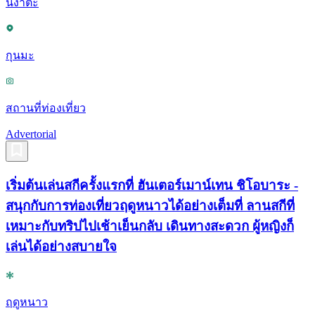
นีงาตะ
กุนมะ
สถานที่ท่องเที่ยว
Advertorial
เริ่มต้นเล่นสกีครั้งแรกที่ ฮันเตอร์เมาน์เทน ชิโอบาระ -
สนุกกับการท่องเที่ยวฤดูหนาวได้อย่างเต็มที่ ลานสกีที่
เหมาะกับทริปไปเช้าเย็นกลับ เดินทางสะดวก ผู้หญิงก็
เล่นได้อย่างสบายใจ
ฤดูหนาว