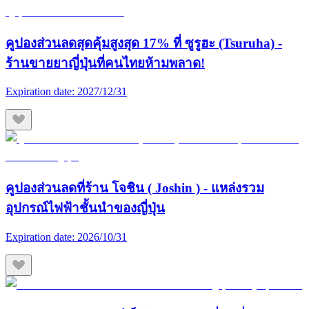
คูปองส่วนลดสุดคุ้มสูงสุด 17% ที่ ซูรูฮะ (Tsuruha) -
ร้านขายยาญี่ปุ่นที่คนไทยห้ามพลาด!
Expiration date:
2027/12/31
คูปองส่วนลดที่ร้าน โจชิน ( Joshin ) - แหล่งรวม
อุปกรณ์ไฟฟ้าชั้นนำของญี่ปุ่น
Expiration date:
2026/10/31