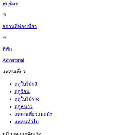
ฟุกุชิมะ
สถานที่ท่องเที่ยว
ที่พัก
Advertorial
แพลนเที่ยว
ฤดูใบไม้ผลิ
ฤดูร้อน
ฤดูใบไม้ร่วง
ฤดูหนาว
แพลนเที่ยวแนะนำ
แพลนทั่วไป
ภูมิภาคและจังหวัด