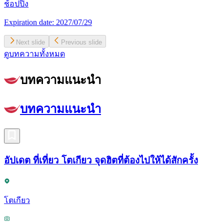
ช้อปปิ้ง
Expiration date:
2027/07/29
Next slide
Previous slide
ดูบทความทั้งหมด
บทความแนะนำ
บทความแนะนำ
อัปเดต ที่เที่ยว โตเกียว จุดฮิตที่ต้องไปให้ได้สักครั้ง
โตเกียว