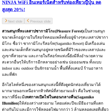
NINJA WiFi อินเทอร์เน็ตสำหรับท่องเที่ยวญี่ปุ่น ลด
สูงสุด 20%!
Next slide
Previous slide
สวนสนุกที่ทะเลสาปซากามิโกะ(Pleasure Forest)
เป็นสวนสนุก
ขนาดเล็กอยู่ภายในรีสอร์ทคอมเพล็ทตั้งอยู่ข้างๆทะเลสาปซากา
มิโกะ ชื่อว่า ซากามิโกะรีสอร์ท(Sagamiko Resort) มีเครื่องเล่น
และสนามเด็กที่สวนสนุกอยู่หลายชนิดที่มีวิวของทะเลสาปและ
ภูเขาที่สวยงาม และภายในรีสอร์ทแห่งนี้ยังมีสิ่งอำนวยความ
สะดวกอื่นๆให้บริการอีกหลายอย่างเช่น บ่อออนเซน ทั้งแบบ
indoor และ outdoor ปั่นจักรยานน้ำ พื้นที่ตั้งแคมป์ ร้านอาหาร
และที่พัก
อีกไฮไลท์หนึ่งของสวนสนุกแห่งนี้ที่ดึงดูดนักท่องเที่ยวมาได้
มากมายนอกเหนือจากทิวทัศน์ที่สวยงามแล้ว คือในช่วงฤดู
หนาวที่นี่จะมี
เทศกาลเปิดไฟในตอนกลางคืน(Sagamiko
Illumilion)
ให้ส่องสว่างสวยงาม โดยแต่ละปีจะมีธีมงานที่แตก
ต่างกันไป และมีการใช้หลอดไฟมากกว่า 5 ล้านหลอดเลยทีเดียว