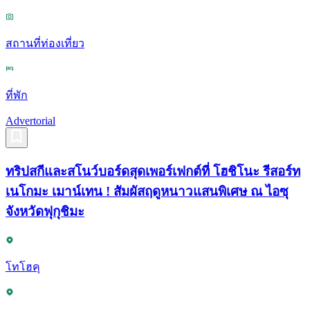
สถานที่ท่องเที่ยว
ที่พัก
Advertorial
ทริปสกีและสโนว์บอร์ดสุดเพอร์เฟกต์ที่ โฮชิโนะ รีสอร์ท
เนโกมะ เมาน์เทน ! สัมผัสฤดูหนาวแสนพิเศษ ณ ไอซุ
จังหวัดฟุกุชิมะ
โทโฮคุ