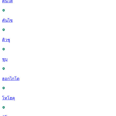
คันโต
คันไซ
คิวชู
ชูบุ
ฮอกไกโด
โทโฮคุ