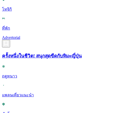
โทจิกิ
ที่พัก
Advertorial
ครั้งหนึ่งในชีวิต! สนุกสุดขีดกับหิมะญี่ปุ่น
ฤดูหนาว
แพลนเที่ยวแนะนำ