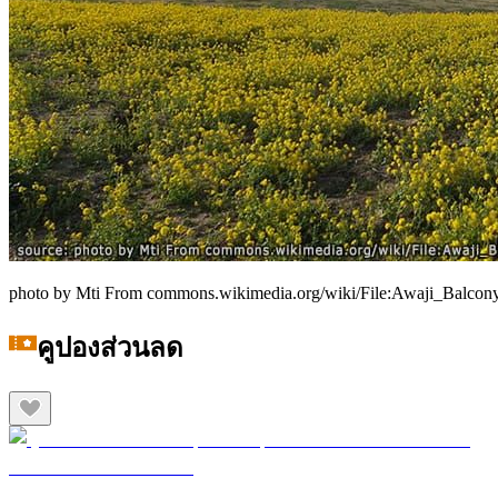
photo by Mti From commons.wikimedia.org/wiki/File:Awaji_Balcony
คูปองส่วนลด