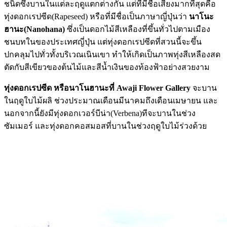
ชนิดซึ่งบานในแต่ละฤดูแตกต่างกัน แต่ที่มีชื่อเสียงมากที่สุดคือ
ทุ่งดอกเรปซีด(Rapeseed) หรือที่มีชื่อเป็นภาษาญี่ปุ่นว่า
นาโนะ
ฮานะ(Nanohana)
ซึ่งเป็นดอกไม้สีเหลืองที่ขึ้นทั่วไปตามเมือง
ชนบทในของประเทศญี่ปุ่น แต่ทุ่งดอกเรปซีดที่สวนนี้จะขึ้น
ปกคลุมไปทั่วทั้งบริเวณเนินเขา ทำให้เกิดเป็นภาพทุ่งสีเหลืองสด
ตัดกับสีเขียวของต้นไม้และสีน้ำเงินของท้องฟ้าอย่างสวยงาม
ทุ่งดอกเรปซีด หรือนาโนฮานะที่ Awaji Flower Gallery
จะบาน
ในฤดูใบไม้ผลิ ช่วงประมาณเดือนมีนาคมถึงเดือนเมษายน และ
นอกจากนี้ยังมีทุ่งดอกเวอร์บีน่า(Verbena)ทีจะบานในช่วง
ซัมเมอร์ และทุ่งดอกคอสมอสที่บานในช่วงฤดูใบไม้ร่วงด้วย