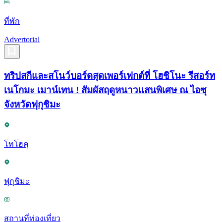
ที่พัก
Advertorial
ทริปสกีและสโนว์บอร์ดสุดเพอร์เฟกต์ที่ โฮชิโนะ รีสอร์ท
เนโกมะ เมาน์เทน ! สัมผัสฤดูหนาวแสนพิเศษ ณ ไอซุ
จังหวัดฟุกุชิมะ
โทโฮคุ
ฟุกุชิมะ
สถานที่ท่องเที่ยว