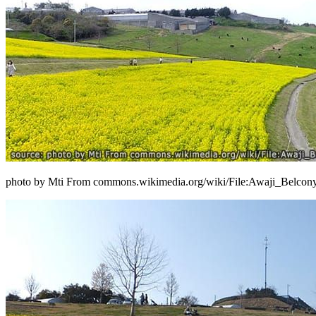
photo by Mti From commons.wikimedia.org/wiki/File:Awaji_Belcony