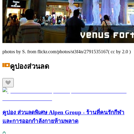
photos by S. from flickr.com/photos/st3f4n/2791535167( cc by 2.0 )
คูปองส่วนลด
คูปอง ส่วนลดพิเศษ Alpen Group - ร้านที่คนรักกีฬา
และการออกกำลังกายห้ามพลาด