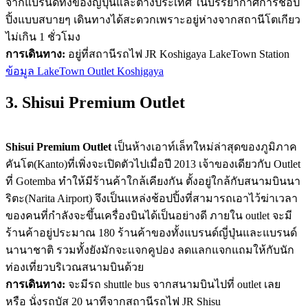
จากแบรนด์ทั้งของญี่ปุ่นและต่างประเทศ ในบรรยากาศการช้อป
ปิ้งแบบสบายๆ เดินทางได้สะดวกเพราะอยู่ห่างจากสถานีโตเกียว
ไม่เกิน 1 ชั่วโมง
การเดินทาง:
อยู่ที่สถานีรถไฟ JR Koshigaya LakeTown Station
ข้อมูล LakeTown Outlet Koshigaya
3. Shisui Premium Outlet
Shisui Premium Outlet
เป็นห้างเอาท์เล็ทใหม่ล่าสุดของภูมิภาค
คันโต(Kanto)ที่เพิ่งจะเปิดตัวไปเมื่อปี 2013 เจ้าของเดียวกับ Outlet
ที่ Gotemba ทำให้มีร้านค้าใกล้เคียงกัน ตั้งอยู่ใกล้กับสนามบินนา
ริตะ(Narita Airport) จึงเป็นแหล่งช้อปปิ้งที่สามารถเอาไว้ฆ่าเวลา
ของคนที่กำลังจะขึ้นเครื่องบินได้เป็นอย่างดี ภายใน outlet จะมี
ร้านค้าอยู่ประมาณ 180 ร้านค้าของทั้งแบรนด์ญี่ปุ่นและแบรนด์
นานาชาติ รวมทั้งยังมักจะแจกคูปอง ลดแลกแจกแถมให้กับนัก
ท่องเที่ยวบริเวณสนามบินด้วย
การเดินทาง:
จะมีรถ shuttle bus จากสนามบินไปที่ outlet เลย
หรือ นั่งรถบัส 20 นาทีจากสถานีรถไฟ JR Shisu