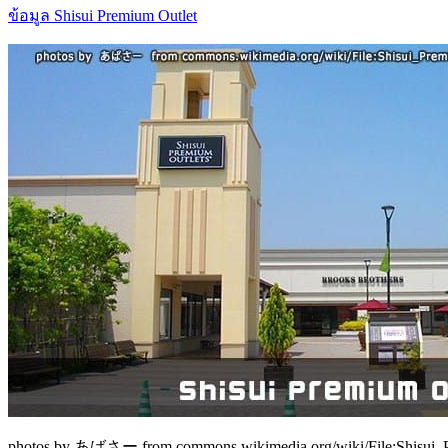
ข้อมูล Shisui Premium Outlet
photos by あばさー from commons.wikimedia.org/wiki/File:Shisui_P