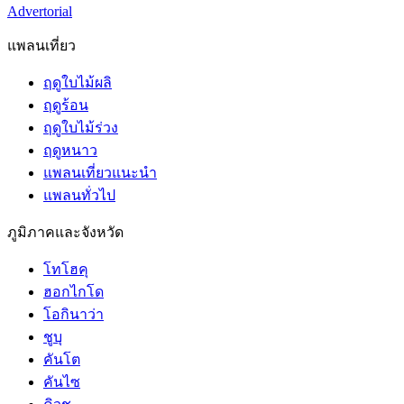
Advertorial
แพลนเที่ยว
ฤดูใบไม้ผลิ
ฤดูร้อน
ฤดูใบไม้ร่วง
ฤดูหนาว
แพลนเที่ยวแนะนำ
แพลนทั่วไป
ภูมิภาคและจังหวัด
โทโฮคุ
ฮอกไกโด
โอกินาว่า
ชูบุ
คันโต
คันไซ