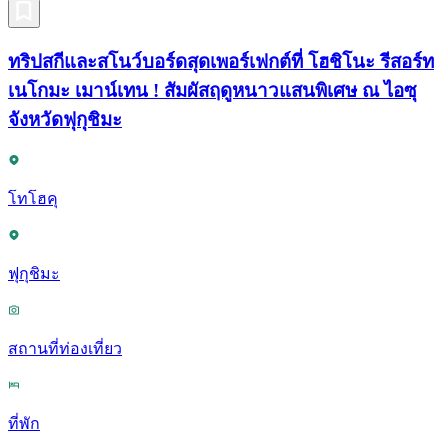
ทริปสกีและสโนว์บอร์ดสุดเพอร์เฟกต์ที่ โฮชิโนะ รีสอร์ท
เนโกมะ เมาน์เทน ! สัมผัสฤดูหนาวแสนพิเศษ ณ ไอซุ
จังหวัดฟุกุชิมะ
โทโฮคุ
ฟุกุชิมะ
สถานที่ท่องเที่ยว
ที่พัก