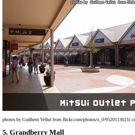
photos by Guilhem Vellut from flickr.com/photos/o_0/9520113021( cc
5. Grandberry Mall