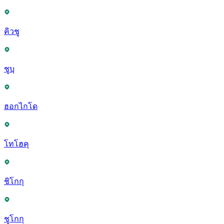
คิวชู
ชูบุ
ฮอกไกโด
โทโฮคุ
ชิโกกุ
ชูโกกุ