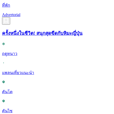
ที่พัก
Advertorial
ครั้งหนึ่งในชีวิต! สนุกสุดขีดกับหิมะญี่ปุ่น
ฤดูหนาว
แพลนเที่ยวแนะนำ
คันโต
คันไซ