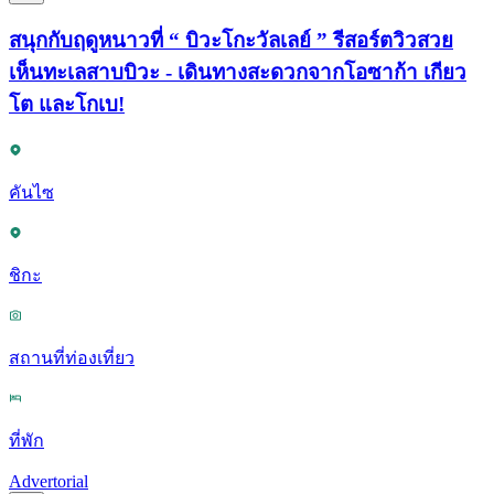
สนุกกับฤดูหนาวที่ “ บิวะโกะวัลเลย์ ” รีสอร์ตวิวสวย
เห็นทะเลสาบบิวะ - เดินทางสะดวกจากโอซาก้า เกียว
โต และโกเบ!
คันไซ
ชิกะ
สถานที่ท่องเที่ยว
ที่พัก
Advertorial