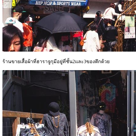
ร้านขายเสื้อผ้าที่ฮาราจูกุมีอยู่ที่ชั้น2และ3ของตึกด้วย