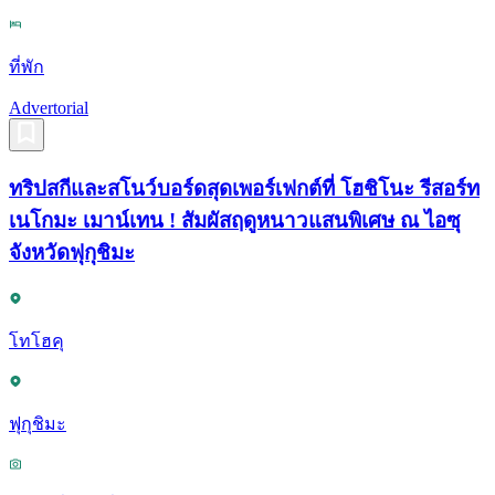
ที่พัก
Advertorial
ทริปสกีและสโนว์บอร์ดสุดเพอร์เฟกต์ที่ โฮชิโนะ รีสอร์ท
เนโกมะ เมาน์เทน ! สัมผัสฤดูหนาวแสนพิเศษ ณ ไอซุ
จังหวัดฟุกุชิมะ
โทโฮคุ
ฟุกุชิมะ