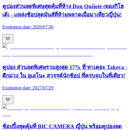
คูปองส่วนลดพิเศษสุดคุ้มที่ห้าง Don Quijote (ดองกิโฮ
เต้) - แหล่งช้อปสุดมันส์ที่ห้ามพลาดเมื่อมาเที่ยวญี่ปุ่น!
Expiration date:
2026/07/30
คูปอง ส่วนลดพิเศษรวมสูงสุด 17% ที่ ทาเคยะ Takeya -
ตึกม่วง ใน อุเอโนะ สวรรค์นักช้อป ที่ครบจบในที่เดียว!
Expiration date:
2027/07/29
ช้อปปิ้งสุดคุ้มที่ BIC CAMERA ญี่ปุ่น พร้อมคูปองลด