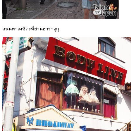
ถนนทาเคชิตะที่ย่านฮาราจูกุ