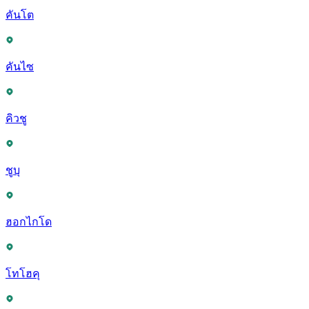
คันโต
คันไซ
คิวชู
ชูบุ
ฮอกไกโด
โทโฮคุ