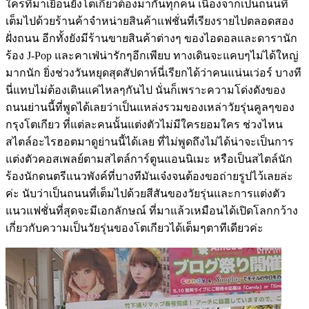
ใครที่มาเยือนยังโตเกียวต้องมากันทุกคน เนื่องจากเป็นถนนที่
เต็มไปด้วยร้านค้าจำหน่ายสินค้าแฟชั่นที่เรียงรายไปตลอดสอง
ฝั่งถนน อีกทั้งยังมีร้านขายสินค้าต่างๆ ของไอดอลและดารานัก
ร้อง J-Pop และคาเฟ่น่ารักๆอีกเพียบ ทางเดินจะแคบๆไม่ได้ใหญ่
มากนัก ยิ่งช่วงวันหยุดสุดสัปดาห์นี่เรียกได้ว่าคนแน่นเว่อร์ บางที
นี่แทบไม่ต้องเดินแค่ไหลๆกันไป นั่นก็เพราะความโด่งดังของ
ถนนย่านนี้ที่พูดได้เลยว่าเป็นแหล่งรวมของเหล่าวัยรุ่นคูลๆของ
กรุงโตเกียว ที่แต่ละคนนั้นแต่งตัวไม่มีใครยอมใคร ช่วงไหน
สไตล์อะไรฮอตมาดูย่านนี้ได้เลย ที่ไม่พูดถึงไม่ได้น่าจะเป็นการ
แต่งตัวคอสเพลย์ตามสไตล์การ์ตูนแอนนิเมะ หรือเป็นสไตล์นัก
ร้องนักดนตรีแนวพังค์ที่บางทีมันเจ๋งจนต้องขอถ่ายรูปไว้เลยล่ะ
ค่ะ นับว่าเป็นถนนที่เต็มไปด้วยสีสันของวัยรุ่นและการแต่งตัว
แนวแฟชั่นที่สุดจะมีเอกลักษณ์ ที่มาแล้วเหมือนได้เปิดโลกกว้าง
เกี่ยวกับความเป็นวัยรุ่นของโตเกียวได้เต็มๆตาทีเดียวค่ะ