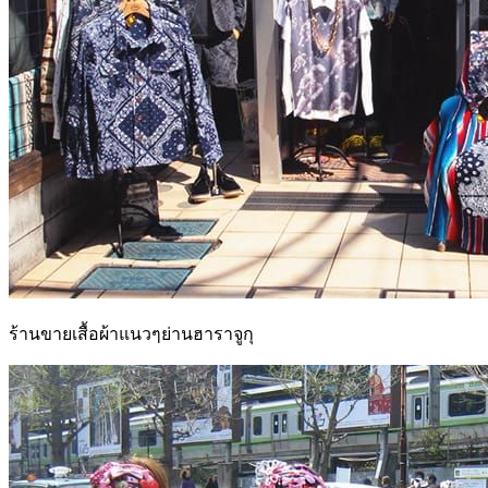
ร้านขายเสื้อผ้าแนวๆย่านฮาราจูกุ