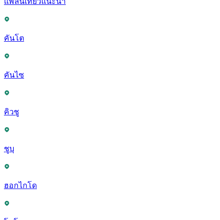
แพลนเที่ยวแนะนำ
คันโต
คันไซ
คิวชู
ชูบุ
ฮอกไกโด