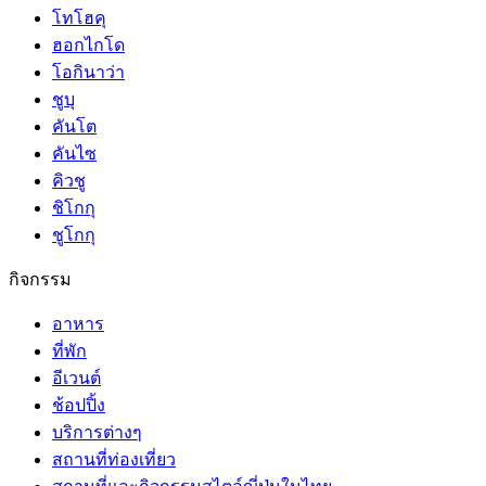
โทโฮคุ
ฮอกไกโด
โอกินาว่า
ชูบุ
คันโต
คันไซ
คิวชู
ชิโกกุ
ชูโกกุ
กิจกรรม
อาหาร
ที่พัก
อีเวนต์
ช้อปปิ้ง
บริการต่างๆ
สถานที่ท่องเที่ยว