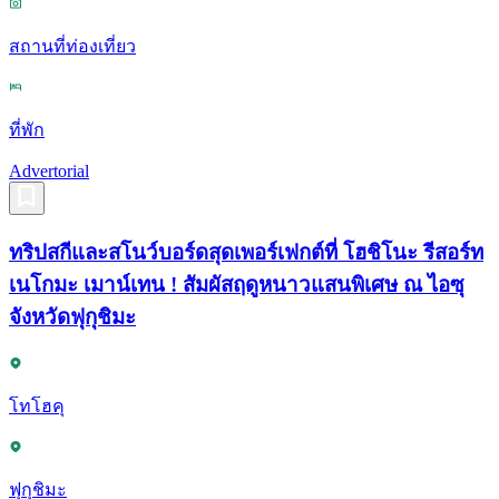
สถานที่ท่องเที่ยว
ที่พัก
Advertorial
ทริปสกีและสโนว์บอร์ดสุดเพอร์เฟกต์ที่ โฮชิโนะ รีสอร์ท
เนโกมะ เมาน์เทน ! สัมผัสฤดูหนาวแสนพิเศษ ณ ไอซุ
จังหวัดฟุกุชิมะ
โทโฮคุ
ฟุกุชิมะ