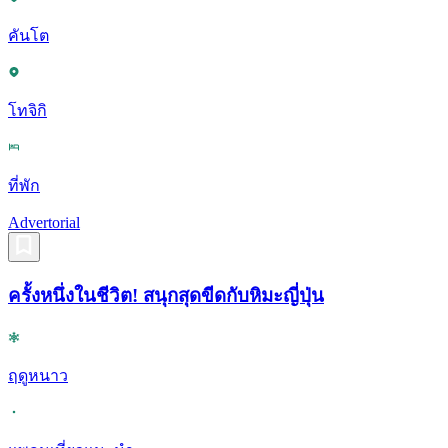
คันโต
โทจิกิ
ที่พัก
Advertorial
ครั้งหนึ่งในชีวิต! สนุกสุดขีดกับหิมะญี่ปุ่น
ฤดูหนาว