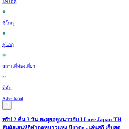
โทโฮคุ
ชิโกกุ
ชูโกกุ
สถานที่ท่องเที่ยว
ที่พัก
Advertorial
ทริป 2 คืน 3 วัน ตะลุยฤดูหนาวกับ I Love Japan TH
สัมผัสเสน่ห์กีฬาฤดูหนาวแห่ง นีงาตะ - เล่นสกี เก็บสต