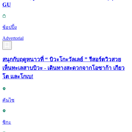
GU
ช้อปปิ้ง
Advertorial
สนุกกับฤดูหนาวที่ “ บิวะโกะวัลเลย์ ” รีสอร์ตวิวสวย
เห็นทะเลสาบบิวะ - เดินทางสะดวกจากโอซาก้า เกียว
โต และโกเบ!
คันไซ
ชิกะ