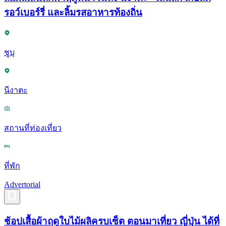
รอว์เบอร์รี่ และลิ้มรสอาหารท้องถิ่น
ชูบุ
นีงาตะ
สถานที่ท่องเที่ยว
ที่พัก
Advertorial
ช้อปเสื้อผ้าฤดูใบไม้ผลิครบเซ็ต ตอนมาเที่ยว ญี่ปุ่น ได้ที่