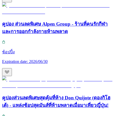
คูปอง ส่วนลดพิเศษ Alpen Group - ร้านที่คนรักกีฬา
และการออกกำลังกายห้ามพลาด
ช้อปปิ้ง
Expiration date:
2026/06/30
คูปองส่วนลดพิเศษสุดคุ้มที่ห้าง Don Quijote (ดองกิโฮ
เต้) - แหล่งช้อปสุดมันส์ที่ห้ามพลาดเมื่อมาเที่ยวญี่ปุ่น!