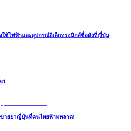
้ไฟฟ้าและอุปกรณ์อิเล็กทรอนิกส์ชื่อดังที่ญี่ปุ่น
ort
้านขายยาญี่ปุ่นที่คนไทยห้ามพลาด!