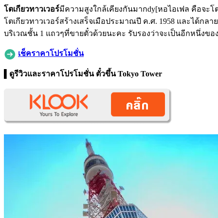
โตเกียวทาวเวอร์
มีความสูงใกล้เคียงกันมากdy[หอไอเฟล คือจะโตเกี
โตเกียวทาวเวอร์สร้างเสร็จเมือประมาณปี ค.ศ. 1958 และได้กลายม
บริเวณชั้น 1 แถวๆที่ขายตั๋วด้วยนะคะ รับรองว่าจะเป็นอีกหนึ่งขอ
เช็คราคาโปรโมชั่น
▌ดูรีวิวและราคาโปรโมชั่น ตั๋วขึ้น Tokyo Tower